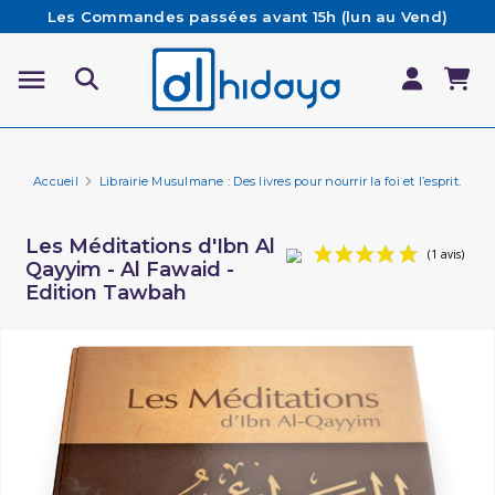
Les Commandes passées avant 15h (lun au Vend)
sont préparées et expédiées le jour même
Besoin d'aide ? Retrouvez notre FAQ
Livraison offerte à partir de 65€ d'achat*
Accueil
Librairie Musulmane : Des livres pour nourrir la foi et l’esprit.
Li
Les Méditations d'Ibn Al
Qayyim - Al Fawaid -
Edition Tawbah