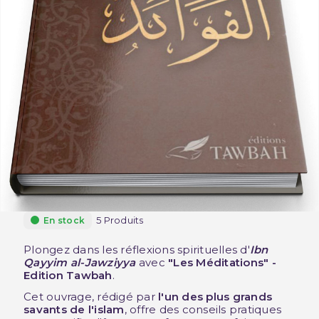
5 Produits
En stock
Plongez dans les réflexions spirituelles d'
Ibn
Qayyim al-Jawziyya
avec
"Les Méditations" -
Edition Tawbah
.
Cet ouvrage, rédigé par
l'un des plus grands
savants de l'islam
, offre des conseils pratiques