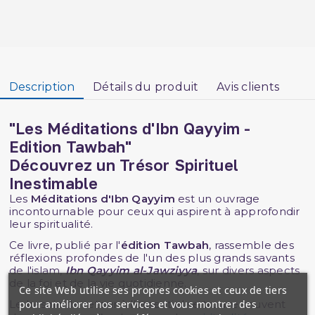
Description
Détails du produit
Avis clients
"Les Méditations d'Ibn Qayyim -
Edition Tawbah"
Découvrez un Trésor Spirituel
Inestimable
Les
Méditations d'Ibn Qayyim
est un ouvrage
incontournable pour ceux qui aspirent à approfondir
leur spiritualité.
Ce livre, publié par l'
édition Tawbah
, rassemble des
réflexions profondes de l'un des plus grands savants
de l'islam,
Ibn Qayyim al-Jawziyya
, sur divers aspects
de la foi et de la vie quotidienne.
Ce site Web utilise ses propres cookies et ceux de tiers
pour améliorer nos services et vous montrer des
Le besoin de retour à l’essentiel se trouve souvent