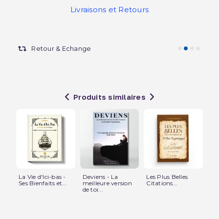
Livraisons et Retours
Retour & Echange
Produits similaires
La Vie d'Ici-bas -
Deviens - La
Les Plus Belles
Les
Ses Bienfaits et...
meilleure version
Citations...
l’
de toi...
l’Â