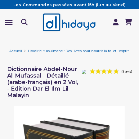
Les Commandes passées avant 15h (lun au Vend)
sont préparées et expédiées le jour même
Besoin d'aide ? Retrouvez notre FAQ
Livraison offerte à partir de 65€ d'achat*
Accueil
Librairie Musulmane : Des livres pour nourrir la foi et l’esprit.
Li
Dictionnaire Abdel-Nour
Al-Mufassal - Détaillé
(arabe-français) en 2 Vol,
- Edition Dar El Ilm Lil
Malayin