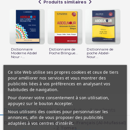
Produits similaires
Dictionnaire
Dictionnaire de
Dictionnaire de
Di
Moderne Abdel
Poche Bilingue...
poche Abdel-
Poc
Nour -...
Nour...
Ce site Web utilise ses propres cookies et ceux de tiers
pour améliorer nos services et vous montrer des
publicités liées à vos préférences en analysant vos
habitudes de navigation.
Pour donner votre consentement à son utilisation,
appuyez sur le bouton Accepter.
Description
Détails du produit
Avis clients
Nous utilisons des cookies pour personnaliser les
annonces, afin de vous proposer des publicités
Dictionnaire Abdel-Nour Arabe-Français (Al-Mufassal)
adaptées à vos centres d'intérêt.
- 2 Tomes