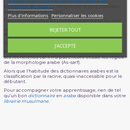
site de Google concernant la confidentialité et les
Beaucoup de mots ou d'expressions sont traduites
conditions d'utilisation
avec plusieurs traductions.
Plus d'informations
Personnaliser les cookies
Ceci montre toutes les possibilités d'emploi du mot.
Le dictionnaire Abdelnour se démarque des autres
REJETER TOUT
dictionnaires par sa classification.
Celle-ci est par ordre alphabétique.
J'ACCEPTE
Elle facilite énormément l'étudiant débutant lors de
ses recherches car il n'a pas encore étudié les règles
de la morphologie arabe (As-sarf).
Alors que l'habitude des dictionnaires arabes est la
classification par la racine, quasi-inaccessible pour le
débutant.
Pour accompagner votre apprentissage, rien de tel
qu’un bon
dictionnaire
en
arabe
disponible dans votre
librairie musulmane
.