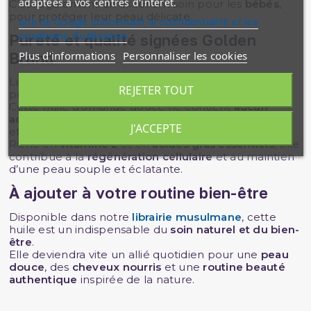
adaptées à vos centres d'intérêt.
C’est également un excellent soin pour les
bébés
,
pour protéger leur peau délicate.
site de Google concernant la confidentialité et les
conditions d'utilisation
Pureté et qualité signées Golden
Plus d'informations
Personnaliser les cookies
Brand
La marque
Golden Brand
s’engage à offrir des
REJETER TOUT
produits naturels de haute qualité.
Cette huile d’amande douce ne contient
aucun
additif ni parfum artificiel
, pour un usage sûr et
J'ACCEPTE
efficace.
Riche en
vitamine E
et en
acides gras essentiels
, elle
contribue à la
régénération cellulaire
et au maintien
d’une peau souple et éclatante.
À ajouter à votre routine bien-être
Disponible dans notre
librairie musulmane
, cette
huile est un indispensable du
soin naturel et du bien-
être
.
Elle deviendra vite un allié quotidien pour une
peau
douce
, des
cheveux nourris
et une
routine beauté
authentique
inspirée de la nature.