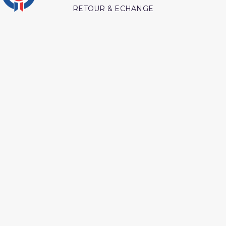
RETOUR & ECHANGE
CARTES CADEAUX
MODES DE PAIEMENT
Retrouvez nos autres produits
Ainsi étaient nos pieux
Les intrigues du diable
predecesseur
L authentique des récits
L authentique de l
des prophètes
exégèse d ibn kathîr
Les droits des croyantes
Coran tawbah coffret
Livre comment
Lecon de tawhid
mémoriser le coran
Les maladies
Ainsi etait le messager
psychologiques edition
d'allah
tawbah