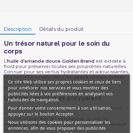
Description
Détails du produit
Un trésor naturel pour le soin du
corps
L’
huile d’amande douce Golden Brand
est extraite à
froid pour préserver toutes ses propriétés naturelles.
Connue pour ses vertus hydratantes et adoucissantes,
elle nourrit en profondeur les
peaux sèches
,
irritées
Ce site Web utilise ses propres cookies et ceux de tiers
ou
fragiles
, tout en apportant brillance et vitalité aux
pour améliorer nos services et vous montrer des
cheveux ternes
.
publicités liées à vos préférences en analysant vos
Un soin complet et polyvalent
habitudes de navigation.
Pour donner votre consentement à son utilisation,
Grâce à sa texture légère et non grasse, cette huile
s’utilise facilement au quotidien.
appuyez sur le bouton Accepter.
Elle aide à
prévenir les vergetures
, apaise les
Nous utilisons des cookies pour personnaliser les
rougeurs cutanées
, et peut être utilisée en
massage
annonces, afin de vous proposer des publicités
relaxant
ou comme base d’huiles essentielles.