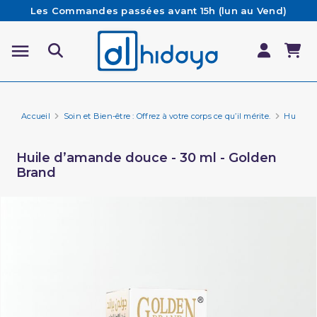
Les Commandes passées avant 15h (lun au Vend)
sont préparées et expédiées le jour même
Besoin d'aide ? Retrouvez notre FAQ
Livraison offerte à partir de 65€ d'achat*
Accueil
Soin et Bien-être : Offrez à votre corps ce qu’il mérite.
Huile d
Huile d’amande douce - 30 ml - Golden
Brand