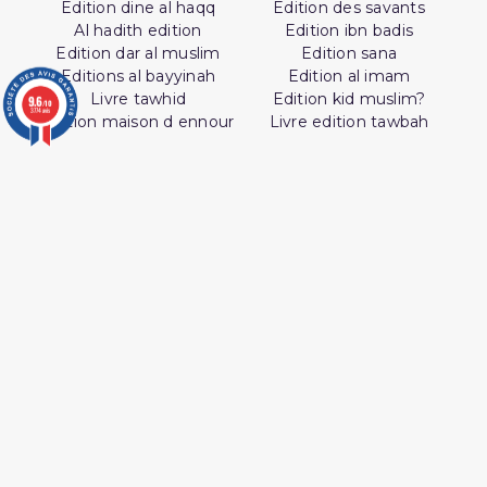
Edition dine al haqq
Edition des savants
Al hadith edition
Edition ibn badis
Edition dar al muslim
Edition sana
Editions al bayyinah
Edition al imam
Livre tawhid
Edition kid muslim?
9.6
/10
3774 avis
Edition maison d ennour
Livre edition tawbah
SUIVEZ AL HIDAYAH SUR

J'accepte les conditions générales et la
politique de confidentialité
Livres par
Services en Ligne
Thématique
Livre Livraison &
Retours | Librairie
Promotions