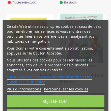
Rupture de stock
En stock
Ce site Web utilise ses propres cookies et ceux de tiers
pour améliorer nos services et vous montrer des
publicités liées à vos préférences en analysant vos
habitudes de navigation.
Pour donner votre consentement à son utilisation,
appuyez sur le bouton Accepter.
Nous utilisons des cookies pour personnaliser les
annonces, afin de vous proposer des publicités
30 Bonnes Actions A Faire
Raconte Moi une Histoire :
Pendant Le RAMADAN -...
Zaineb et le Trésor -...
adaptées à vos centres d'intérêt.
9,90 €
9,90 €
site de Google concernant la confidentialité et les
Rupture de stock
En stock
conditions d'utilisation
Plus d'informations
Personnaliser les cookies
REJETER TOUT