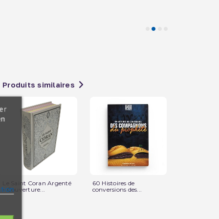
Produits similaires
er
en
Le Saint Coran Argenté
60 Histoires de
Saladin et l
ation
- Couverture...
conversions des...
magique - To