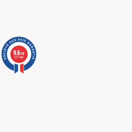
9.6
/10
3771 avis