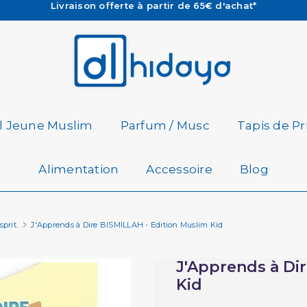
Les Commandes passées avant 15h (lun au Vend)
sont préparées et expédiées le jour même
Besoin d'aide ? Retrouvez notre FAQ
Livraison offerte à partir de 65€ d'achat*
il Jeune Muslim
Parfum / Musc
Tapis de Pr
Alimentation
Accessoire
Blog
sprit.
J'Apprends à Dire BISMILLAH - Edition Muslim Kid
J'Apprends à Di
Kid