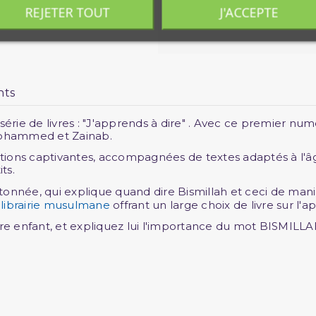
REJETER TOUT
J'ACCEPTE
nts
ie de livres : "J'apprends à dire" . Avec ce premier numé
 Mohammed et Zainab.
trations captivantes, accompagnées de textes adaptés à l'
ts.
tonnée, qui explique quand dire Bismillah et ceci de man
e
librairie musulmane
offrant un large choix de livre sur l'a
tre enfant, et expliquez lui l'importance du mot BISMILLA