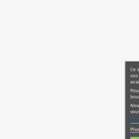
Ce s
nos 
ana
Pour
bou
Nous
vous
site
Plu