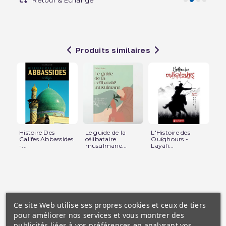
Produits similaires
Histoire Des
Le guide de la
L'Histoire des
Le
Califes Abbassides
célibataire
Ouïghours -
Max
-...
musulmane...
Layâlî...
Ce site Web utilise ses propres cookies et ceux de tiers
pour améliorer nos services et vous montrer des
publicités liées à vos préférences en analysant vos