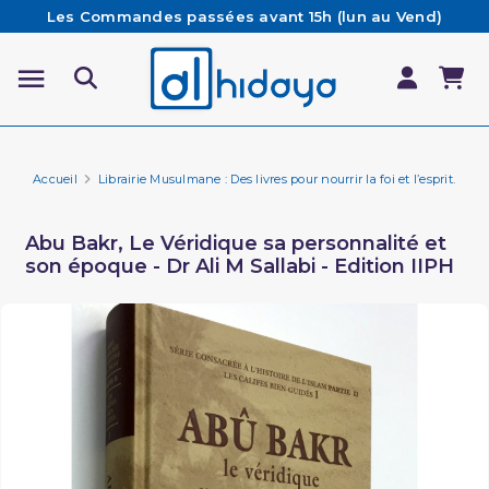
Les Commandes passées avant 15h (lun au Vend)
sont préparées et expédiées le jour même
Besoin d'aide ? Retrouvez notre FAQ
Livraison offerte à partir de 65€ d'achat*
Accueil
Librairie Musulmane : Des livres pour nourrir la foi et l’esprit.
Hi
Abu Bakr, Le Véridique sa personnalité et
son époque - Dr Ali M Sallabi - Edition IIPH