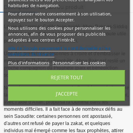
habitudes de navigation.
Description
Détails du produit
Pour donner votre consentement à son utilisation,
appuyez sur le bouton Accepter.
La vie du premier Calife bien guidé, Abou Bakr as-Siddiq 
Nous utilisons des cookies pour personnaliser les
annonces, afin de vous proposer des publicités
(qu'Allah soit satisfait de lui) est une feuille de route utile 
adaptées à vos centres d'intérêt.
pour les musulmans d'aujourd'hui. 
site de Google concernant la confidentialité et les
Une des premières personnes à croire et d'embrasser le 
conditions d'utilisation
message de l'Islam du Prophète, Abou Bakr est resté un 
Plus d'informations
Personnaliser les cookies
proche compagnon du Prophète (paix et bénédiction 
soient sur lui) tout au long de la vie du Prophète. 
REJETER TOUT
Nommé comme le successeur du Prophète sur la base de 
J'ACCEPTE
la consultation, Abou Bakr avéré être un grand leader qui, 
avec l'aide d'Allah, propulsa la Oumma dans les 
moments difficiles. Il a fait face à de nombreux défis au 
sein Saoudite: certaines personnes ont apostasié, 
d'autres ont refusé de payer la zakat, et quelques 
individus mal émergé comme les faux prophètes, attirer 