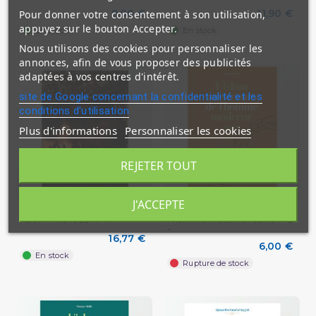
9,00 €
11,90 €
Pour donner votre consentement à son utilisation,
appuyez sur le bouton Accepter.
En stock
En stock
Nous utilisons des cookies pour personnaliser les
annonces, afin de vous proposer des publicités
adaptées à vos centres d'intérêt.
site de Google concernant la confidentialité et les
conditions d'utilisation
Plus d'informations
Personnaliser les cookies
REJETER TOUT
J'ACCEPTE
Salah al-Dîn – Le Sultan de
L'islam au secours de
l’Islam – Renaud K. –...
l'homme moderne : tome n°2
-...
16,77 €
6,00 €
En stock
Rupture de stock