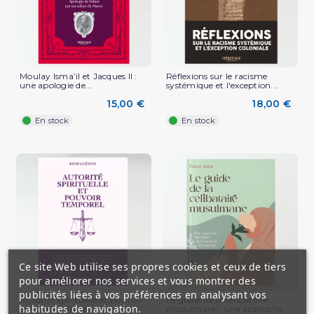
Moulay Isma’il et Jacques II :
Réflexions sur le racisme
une apologie de...
systémique et l'exception...
15,00 €
18,00 €
En stock
En stock
Ce site Web utilise ses propres cookies et ceux de tiers
pour améliorer nos services et vous montrer des
publicités liées à vos préférences en analysant vos
Autorité spirituelle et pouvoir
Le guide de la célibataire
habitudes de navigation.
temporel - René...
musulmane : une approche...