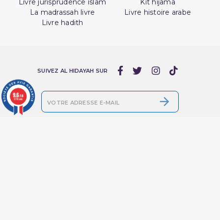
Livre jurisprudence islam
Kit hijama
La madrassah livre
Livre histoire arabe
Livre hadith
SUIVEZ AL HIDAYAH SUR
9.6
/10
3776 avis

J'accepte les conditions générales et la
politique de confidentialité
Livres par
Services en Ligne
Thématique
Livre Livraison &
Retours | Librairie
Promotions
Musulmane- Al
Nouveaux produits
Hidayah
Meilleures ventes
Mentions légales