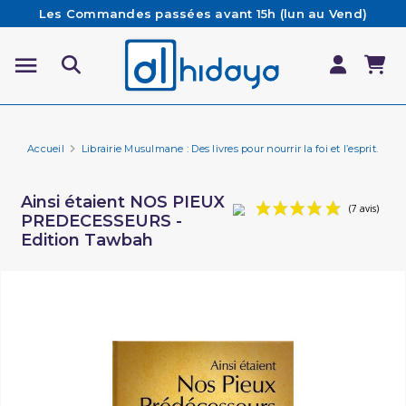
Les Commandes passées avant 15h (lun au Vend)
sont préparées et expédiées le jour même
Besoin d'aide ? Retrouvez notre FAQ
Livraison offerte à partir de 65€ d'achat*
Accueil
Librairie Musulmane : Des livres pour nourrir la foi et l’esprit.
Hi
Ainsi étaient NOS PIEUX
PREDECESSEURS -
Edition Tawbah