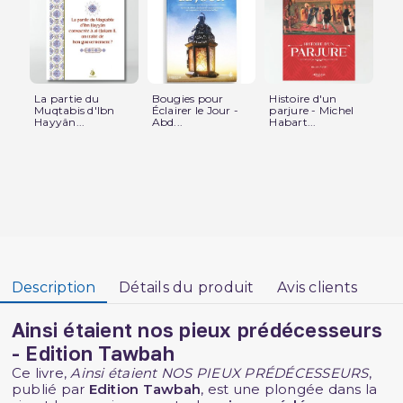
La partie du
Bougies pour
Histoire d'un
Le 
Muqtabis d'Ibn
Éclairer le Jour -
parjure - Michel
d'I
Hayyân...
Abd...
Habart...
(To
Description
Détails du produit
Avis clients
Ainsi étaient nos pieux prédécesseurs
- Edition Tawbah
Ce livre,
Ainsi étaient NOS PIEUX PRÉDÉCESSEURS
,
publié par
Edition Tawbah
, est une plongée dans la