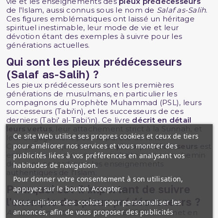
vie et les enseignements des
pieux prédécesseurs
de l'Islam, aussi connus sous le nom de
Salaf as-Salih
.
Ces figures emblématiques ont laissé un héritage
spirituel inestimable, leur mode de vie et leur
dévotion étant des exemples à suivre pour les
générations actuelles.
Qui sont les pieux prédécesseurs
(Salaf as-Salih) ?
Les pieux prédécesseurs sont les premières
générations de musulmans, en particulier les
compagnons du Prophète Muhammad (PSL), leurs
successeurs (Tabi'in), et les successeurs de ces
derniers (Tabi' al-Tabi'in). Ce livre
décrit en détail
leurs vertus
, leur attachement strict à la Sunnah, et
Ce site Web utilise ses propres cookies et ceux de tiers
leur engagement pour la pureté de la foi.
pour améliorer nos services et vous montrer des
Comprendre qui étaient ces
pieux prédécesseurs
est
essentiel pour quiconque souhaite suivre un chemin
publicités liées à vos préférences en analysant vos
de vie en accord avec les enseignements
habitudes de navigation.
authentiques de l'Islam.
Pour donner votre consentement à son utilisation,
Pourquoi est-il important de suivre
appuyez sur le bouton Accepter.
l'exemple des pieux prédécesseurs ?
Nous utilisons des cookies pour personnaliser les
annonces, afin de vous proposer des publicités
Ainsi étaient NOS PIEUX PRÉDÉCESSEURS
met en