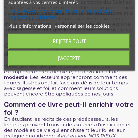
lumière l'importance de suivre les traces des Salaf as-
adaptées à vos centres d'intérêt.
Salih. Ce livre souligne comment leur compréhension
site de Google concernant la confidentialité et les
pure de l'Islam peut aider à éviter les innovations et à
conditions d'utilisation
préserver la foi authentique. Pour les musulmans
d'aujourd'hui,
s'inspirer de leur mode de vie
est une
Plus d'informations
Personnaliser les cookies
manière de garantir que leur pratique religieuse reste
fidèle aux enseignements originaux.
REJETER TOUT
Quelles leçons pratiques peut-on tirer
de la vie des pieux prédécesseurs ?
J'ACCEPTE
L'ouvrage offre de nombreuses
leçons pratiques
tirées des vies des pieux prédécesseurs, des
exemples concrets de piété, de dévotion, et de
modestie
. Les lecteurs apprendront comment ces
figures illustres ont fait face aux défis de leur temps
avec sagesse et foi, et comment leurs solutions
peuvent encore être appliquées de nos jours.
Comment ce livre peut-il enrichir votre
foi ?
En étudiant les récits de ces prédécesseurs, les
lecteurs peuvent trouver des sources d'inspiration et
des modèles de vie qui enrichissent leur foi et leur
pratique quotidienne.
Ainsi étaient NOS PIEUX