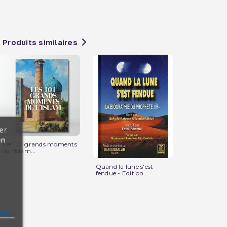
Produits similaires
er
en
Les 101 grands moments
Témoignage 
de l'Islam...
Guerre de...
Quand la lune s'est
fendue - Edition...
ation