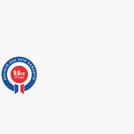
9.6
/10
3771 avis