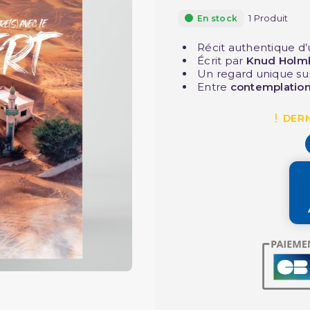
1 Produit
En stock
Récit authentique d
Écrit par
Knud Holm
Un regard unique su
Entre
contemplation
DERN