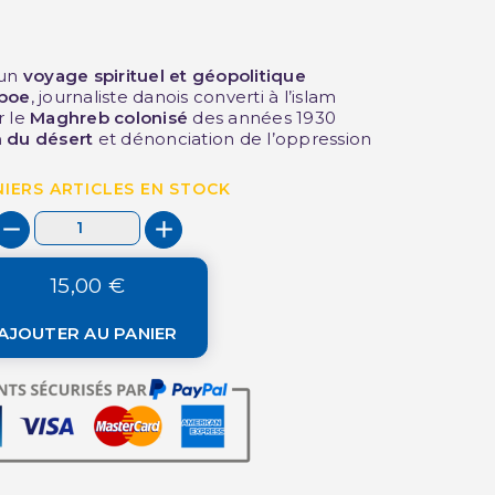
’un
voyage spirituel et géopolitique
boe
, journaliste danois converti à l’islam
r le
Maghreb colonisé
des années 1930
 du désert
et dénonciation de l’oppression
IERS ARTICLES EN STOCK
15,00 €
AJOUTER AU PANIER