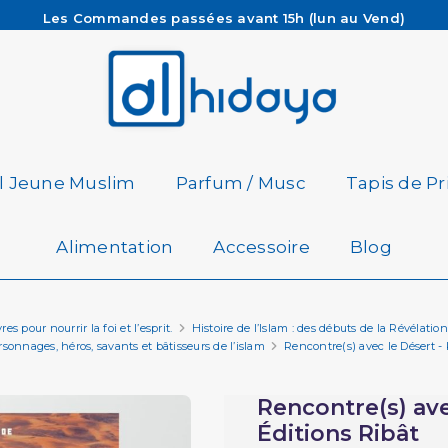
Les Commandes passées avant 15h (lun au Vend)
sont préparées et expédiées le jour même
Besoin d'aide ? Retrouvez notre FAQ
Livraison offerte à partir de 65€ d'achat*
il Jeune Muslim
Parfum / Musc
Tapis de Pr
Alimentation
Accessoire
Blog
es pour nourrir la foi et l’esprit.
Histoire de l’Islam : des débuts de la Révéla
sonnages, héros, savants et bâtisseurs de l’islam
Rencontre(s) avec le Désert 
Rencontre(s) av
Éditions Ribât