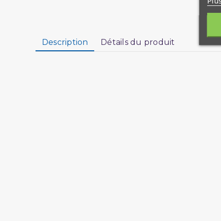
Plu
Description
Détails du produit
Rencontre(s) avec le Désert
librairi
civilisation