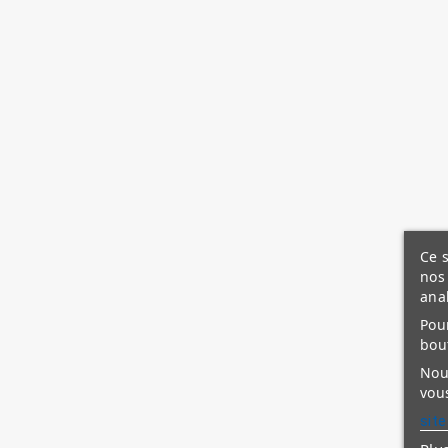
Ce s
nos 
ana
Pour
bou
Nous
vous
site