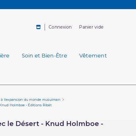
Connexion
Panier vide
ière
Soin et Bien-Être
Vêtement
tion à l’expansion du monde musulman
- Knud Holmboe - Éditions Ribât
ec le Désert - Knud Holmboe -