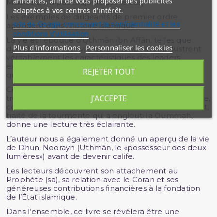
annonces, afin de vous proposer des publicités
Mais cela n'a pas toujours été le cas.
adaptées à vos centres d'intérêt.
Les exemples de dirigeants de premier ordre
site de Google concernant la confidentialité et les
abondent dans l'histoire islamique.
conditions d'utilisation
La vie et l'époque d'Uthmân ibn Affân, telles que
Plus d'informations
Personnaliser les cookies
détaillées dans ce livre du Dr Ali M. Sallabi, illustrent
véritablement les caractéristiques des leaders
exemplaires ainsi que les qualités louables de ceux
REJETER TOUT
qui sont sous leurs ordres.
Ce récit de la façon dont Uthmân ibn Affân, le
J'ACCEPTE
troisième calife à droite guidé, a élargi l'État islamique,
compilé le Coran en une seule édition, et, finalement,
traité de la tourmente qui a englouti la Oummah,
donne une lecture très éclairante.
L’auteur nous a également donné un aperçu de la vie
de Dhun-Noorayn (Uthmân, le «possesseur des deux
lumières») avant de devenir calife.
Les lecteurs découvrent son attachement au
Prophète (sa), sa relation avec le Coran et ses
généreuses contributions financières à la fondation
de l’État islamique.
Dans l'ensemble, ce livre se révélera être une