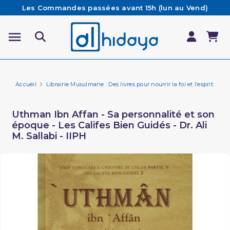
Les Commandes passées avant 15h (lun au Vend)
sont préparées et expédiées le jour même
Besoin d'aide ? Retrouvez notre FAQ
Livraison offerte à partir de 65€ d'achat*
Accueil
Librairie Musulmane : Des livres pour nourrir la foi et l’esprit.
Li
Uthman Ibn Affan - Sa personnalité et son
époque - Les Califes Bien Guidés - Dr. Ali
M. Sallabi - IIPH