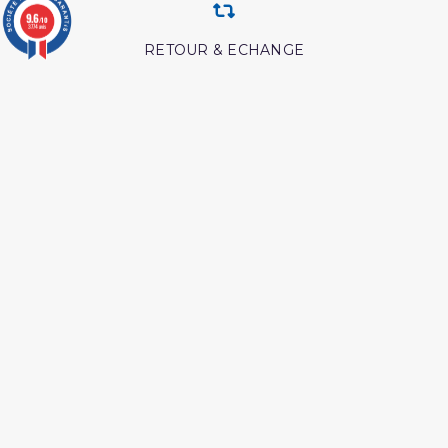
9.6
/10
3774 avis
RETOUR & ECHANGE
CARTES CADEAUX
MODES DE PAIEMENT
Retrouvez nos autres produits
Péchés et guerison
Lecon de tawhid
Les maladies du coeur
Abrégé de l'exégèse d'ibn
islam
kathir
Les pensees precieuses
Coran edition tawbah
ibn al jawzi
Les meditation ibn al
Les droits des croyantes
qayyim
Livre comment
Coffret coran