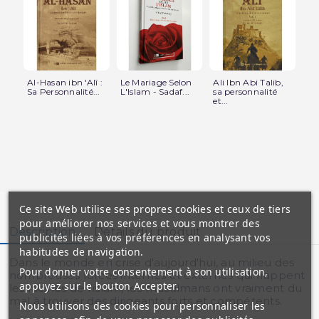
Al-Hasan ibn 'Alî :
Le Mariage Selon
Ali Ibn Abi Talib,
Um
Sa Personnalité...
L'Islam - Sadaf...
sa personnalité
Kh
et...
per
Ce site Web utilise ses propres cookies et ceux de tiers
pour améliorer nos services et vous montrer des
Description
Détails du produit
publicités liées à vos préférences en analysant vos
habitudes de navigation.
Dans le monde en crise d'aujourd'hui, au milieu des
Pour donner votre consentement à son utilisation,
nombreuses forces internes et externes qui frappent
appuyez sur le bouton Accepter.
les racines de l'islam, les musulmans ont vraiment du
mal à trouver des dirigeants forts et compétents.
Nous utilisons des cookies pour personnaliser les