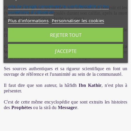
site de Google concernant la confidentialité et les
Retrouvez ici sa vie, ses mérites, son accession au pouvoir et les
conditions d'utilisation
évènements qui se sont déroulés durant son califat, après la mort
du
Prophète
(salallahou alayhi wa salam).
Plus d'informations
Personnaliser les cookies
Et notamment, les mouvements d'apostasie et les conquètes de
REJETER TOUT
l'Irak et du Shâm.
Cet ouvrage est extrait de l'encyclopédie intitulée
Al-Bidâya
J'ACCEPTE
Wan-Nihâyah
, qui comme son nom l'indique retrace l'histoire
de la création de son début à la fin des temps.
Ses sources authentiques et sa rigueur scientifique en font un
ouvrage de référence et l'unanimité au sein de la communauté.
Il faut dire que son auteur, la hâfidh
Ibn Kathir
, n'est plus à
présenter.
C'est de cette même encyclopédie que sont extraits les histoires
des
Prophètes
ou la sirâ du
Messager
.