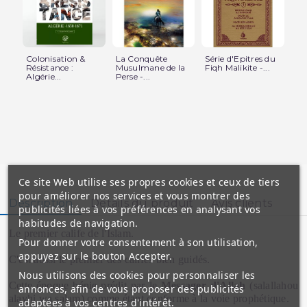
Colonisation &
La Conquête
Série d'Epitres du
La 
Résistance :
Musulmane de la
Fiqh Malikite -...
fut
Algérie...
Perse -...
Ce site Web utilise ses propres cookies et ceux de tiers
pour améliorer nos services et vous montrer des
Description
Détails du produit
Avis clients
publicités liées à vos préférences en analysant vos
habitudes de navigation.
Le premier calife de l'Islam.
Pour donner votre consentement à son utilisation,
appuyez sur le bouton Accepter.
C'est aussi le premier des califes bien guidés.
Nous utilisons des cookies pour personnaliser les
Cette époque bénie prédit par le
Messager d'Allah
(salallahou
annonces, afin de vous proposer des publicités
alayhi wa salam) comme étant conforme à la voie prophétique.
adaptées à vos centres d'intérêt.