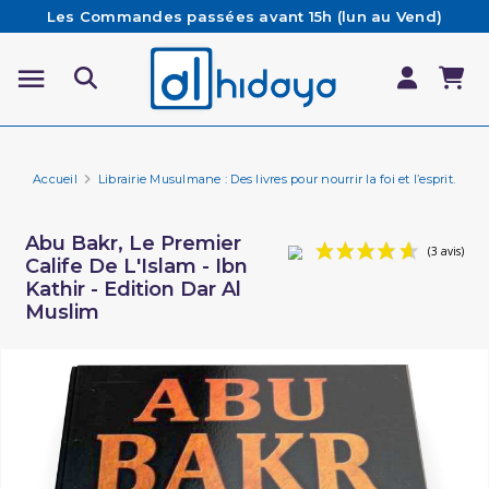
Les Commandes passées avant 15h (lun au Vend)
sont préparées et expédiées le jour même
Besoin d'aide ? Retrouvez notre FAQ
Livraison offerte à partir de 65€ d'achat*
Accueil
Librairie Musulmane : Des livres pour nourrir la foi et l’esprit.
Hi
Abu Bakr, Le Premier
Calife De L'Islam - Ibn
Kathir - Edition Dar Al
Muslim