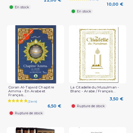
10,00 €
En stock
En stock
Coran Al-Tajwid Chapitre
La Citadelle du Musulman -
Amma - En Arabe et
Blanc - Arabe / Français...
Français...
3,50 €
6,50 €
Rupture de stock
Rupture de stock