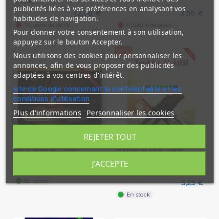
Souple...
/...
publicités liées à vos préférences en analysant vos
12,00 €
3,50 €
habitudes de navigation.
Rupture de stock
Rupture de stock
Pour donner votre consentement à son utilisation,
appuyez sur le bouton Accepter.
-30%
Nous utilisons des cookies pour personnaliser les
annonces, afin de vous proposer des publicités
adaptées à vos centres d'intérêt.
site de Google concernant la confidentialité et les
conditions d'utilisation
Plus d'informations
Personnaliser les cookies
REJETER TOUT
Les Sciences du Coran -
Touhfat Al Atfal - Farid
Simplifiées - Farid Ouyalize...
Ouyalize - Edition Sana -...
J'ACCEPTE
13,80 €
7,50 €
En stock
5,25 €
En stock