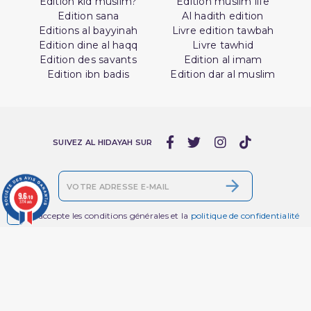
Edition kid muslim?
Edition muslim life
Edition sana
Al hadith edition
Editions al bayyinah
Livre edition tawbah
Edition dine al haqq
Livre tawhid
Edition des savants
Edition al imam
Edition ibn badis
Edition dar al muslim
SUIVEZ AL HIDAYAH SUR
9.6
/10
3774 avis

J'accepte les conditions générales et la
politique de confidentialité
Livres par
Services en Ligne
Thématique
Livre Livraison &
Retours | Librairie
Promotions
Musulmane- Al