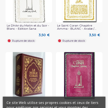
Le Dhikr du Matin et du Soir -
Le Saint Coran Chapitre
Blanc - Edition Sana
Amma - BLANC - Arabe /...
3,50 €
3,50 €
Rupture de stock
Rupture de stock
Ce site Web utilise ses propres cookies et ceux de tiers
Le Saint Coran Bilingue
Le Saint Coran Chapitre
Bordeaux - Couverture
Amma - Rose Fushia- Arabe
pour améliorer nos services et vous montrer des