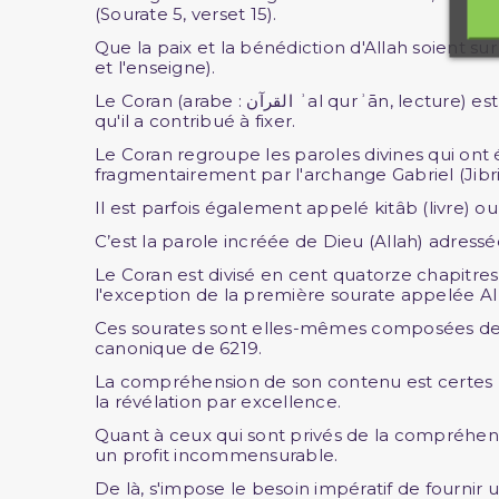
(Sourate 5, verset 15).
Que la paix et la bénédiction d'Allah soient s
et l'enseigne).
Le Coran (arabe : القرآن ʾal qurʾān, lecture) est le livre sacré de la religion musulmane. C'est aussi le premier livre à avoir été écrit en arabe, langue
qu'il a contribué à fixer.
Le Coran regroupe les paroles divines qui ont 
fragmentairement par l'archange Gabriel (Jibril
Il est parfois également appelé kitâb (livre) ou
C’est la parole incréée de Dieu (Allah) adressée
Le Coran est divisé en cent quatorze chapitres
l'exception de la première sourate appelée Al F
Ces sourates sont elles-mêmes composées de ve
canonique de 6219.
La compréhension de son contenu est certes be
la révélation par excellence.
Quant à ceux qui sont privés de la compréhensi
un profit incommensurable.
De là, s'impose le besoin impératif de fournir 