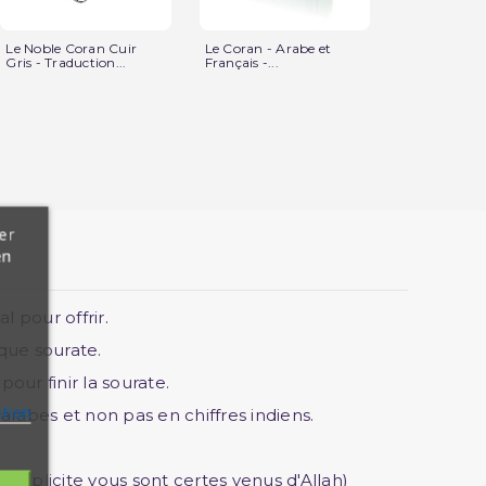
Le Noble Coran Cuir
Le Coran - Arabe et
Le Noble Co
Gris - Traduction...
Français -...
Pâle - Couver
er
en
 pour offrir.
que sourate.
our finir la sourate.
ation
 arabes et non pas en chiffres indiens.
xplicite vous sont certes venus d'Allah)