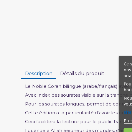
Ce s
nos 
Description
Détails du produit
ana
Pour
Le Noble Coran bilingue (arabe/français) avec 
bou
Avec index des sourates visible sur la tranche
Nous
vous
Pour les sourates longues, permet de connaître
site
Cette édition a la particularité d'avoir les num
Plu
Ceci facilitera la lecture pour le public franc
Louange à Allah Seigneur des mondes, s'adress