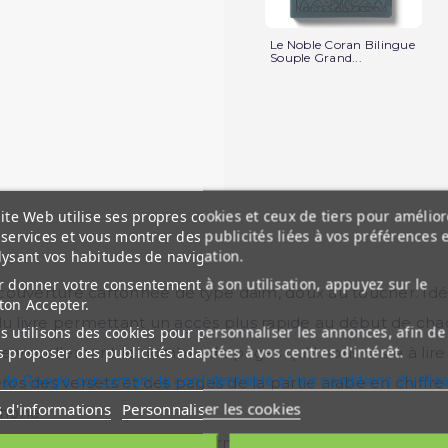
Le Noble Coran Bilingue
Souple Grand...
ite Web utilise ses propres cookies et ceux de tiers pour amélior
services et vous montrer des publicités liées à vos préférences 
lysant vos habitudes de navigation.
 donner votre consentement à son utilisation, appuyez sur le
couverture cartonnée de type daim, doux au toucher. Idéal
ton Accepter.
 du livre permettant un accès plus rapide au début de cha
 utilisons des cookies pour personnaliser les annonces, afin de
 proposer des publicités adaptées à vos centres d'intérêt.
 visuellement le nombre de pages qu'il nous reste à lire p
 de Google concernant la confidentialité et les conditions d'utilis
éros des versets et des pages de la partie arabe en chiffre
s d'informations
Personnaliser les cookies
ophone
ant aux hommes en ces termes: (Une lumière et un Livre e