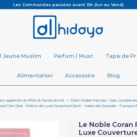
Les Commandes passées avant 15h (lun au Vend)
sont préparées et expédiées le jour même
Besoin d'aide ? Retrouvez notre FAQ
Livraison offerte à partir de 65€ d'achat*
il Jeune Muslim
Parfum / Musc
Tapis de Pr
Alimentation
Accessoire
Blog
sez, apprenez et offrez la Parole divine.
Coran Arabe-Français : lisez, comprene
se Clair Doré - Edition de Luxe Couverture Daim - Index des Sourates - Français-A
Le Noble Coran R
Luxe Couverture