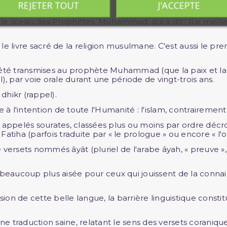
REJETER TOUT
J'ACCEPTE
ur le sceau des Prophètes, Muhammad, qui a dit : (Le meill
été transmises au prophète Muhammad (que la paix et la b
), par voie orale durant une période de vingt-trois ans.
 dhikr (rappel).
 à l'intention de toute l'Humanité : l'islam, contrairement
 appelés sourates, classées plus ou moins par ordre décr
atiha (parfois traduite par « le prologue » ou encore « l'o
rsets nommés âyât (pluriel de l'arabe âyah, « preuve », 
aucoup plus aisée pour ceux qui jouissent de la connaiss
on de cette belle langue, la barrière linguistique const
une traduction saine, relatant le sens des versets coraniqu