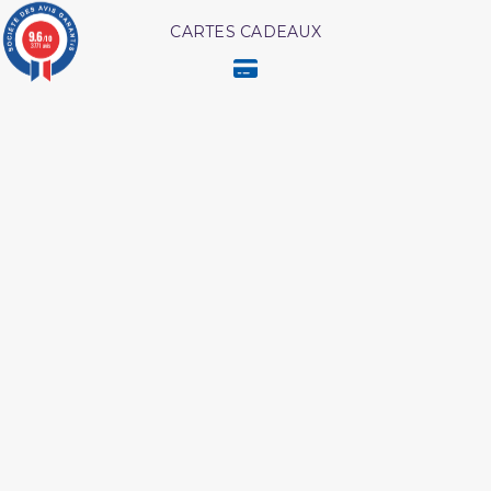
CARTES CADEAUX
9.6
/10
3771 avis
MODES DE PAIEMENT
Retrouvez nos autres produits
Coran tawbah coffret
Les meditation ibn al
qayyim
L authentique des récits
Les droits des croyantes
des prophètes
Les maladies du coeur
Les pensees precieuses
islam
ibn al jawzi
Péchés et guerison
Livre La Prière Pourquoi
Livre comment appeler à
Les maladies
allah
psychologiques edition
tawbah
Abrégé de l'exégèse d'ibn
L authentique de l
kathir
exégèse d ibn kathîr
Livre hijama
Ainsi etait le messager