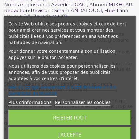
Notes et glossaire : Azzedine GACI, Ahmed MIKHTAR.
Rédaction-Révision : Siham ANDALOUCI, Huë Trinh
Hawwa BÂ, Zakaria MAKRI.
Correction : Malika DIF, Yusuf IBRAM, Djamila
Ce site Web utilise ses propres cookies et ceux de tiers
KAABÊCHE.
pour améliorer nos services et vous montrer des
Une traduction enrichie par 200 pages d'annexes
publicités liées à vos préférences en analysant vos
(histoire du Coran, vie du Prophète, cartes, glossaire
habitudes de navigation.
et index).
Pour donner votre consentement à son utilisation,
Couverture Haut de gamme. Ouvrage relié, Français
appuyez sur le bouton Accepter.
uniquement, 2 couleurs.
Le
coran de poche zippé
avec la traduction française
Nous utilisons des cookies pour personnaliser les
que nous vous présentons aujourd’hui a été relue et
annonces, afin de vous proposer des publicités
validé par :
adaptées à vos centres d'intérêt.
Shaykh Zakaria Seddiki (diplômé en sciences
site de Google concernant la confidentialité et les
religieuses de l'université al-Azhar)
conditions d'utilisation
Je voudrais souligner la qualité de la traduction qui
Plus d'informations
Personnaliser les cookies
m'a été soumise. Le traducteur a essayé, sans trop se
disperser, de ne pas négliger la polysémie des
REJETER TOUT
vocables utilisés, pour rester sans cesse fidèle au sens
des versets tout en prenant en compte la réalité
linguistique de l'arabe.
J'ACCEPTE