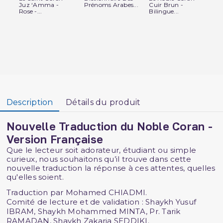
Juz ‘Amma -
Prénoms Arabes...
Cuir Brun -
mei
Rose -...
Bilingue...
Fe
Description
Détails du produit
Nouvelle Traduction du Noble Coran -
Version Française
Que le lecteur soit adorateur, étudiant ou simple
curieux, nous souhaitons qu’il trouve dans cette
nouvelle traduction la réponse à ces attentes, quelles
qu'elles soient.
Traduction par Mohamed CHIADMI.
Comité de lecture et de validation : Shaykh Yusuf
IBRAM, Shaykh Mohammed MINTA, Pr. Tarik
RAMADAN, Shaykh Zakaria SEDDIKI.