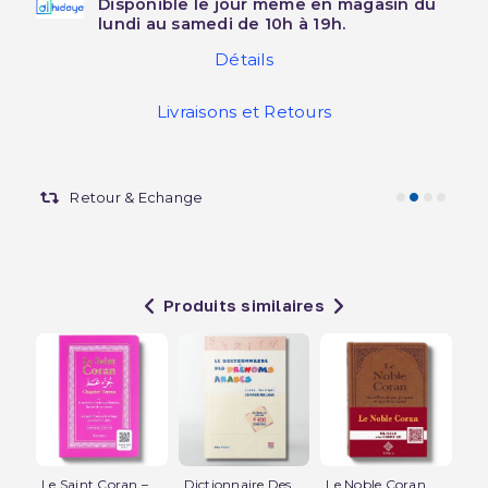
Disponible le jour même en magasin du
lundi au samedi de 10h à 19h.
Détails
Livraisons et Retours
Retour & Echange
Produits similaires
Le Saint Coran –
Dictionnaire Des
Le Noble Coran
Ma