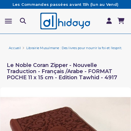
Les Commandes passées avant 15h (lun au Vend)
sont préparées et expédiées le jour même
Besoin d'aide ? Retrouvez notre FAQ
Livraison offerte à partir de 65€ d'achat*
Accueil
Librairie Musulmane : Des livres pour nourrir la foi et l’esprit.
Li
Le Noble Coran Zipper - Nouvelle
Traduction - Français /Arabe - FORMAT
POCHE 11 x 15 cm - Edition Tawhid - 4917