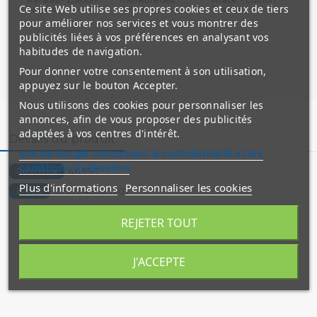
Ce site Web utilise ses propres cookies et ceux de tiers
Tawhid
Femmes -...
Tawhid
Juz
pour améliorer nos services et vous montrer des
publicités liées à vos préférences en analysant vos
habitudes de navigation.
Pour donner votre consentement à son utilisation,
appuyez sur le bouton Accepter.
Nous utilisons des cookies pour personnaliser les
annonces, afin de vous proposer des publicités
adaptées à vos centres d'intérêt.
Détails du produit
site de Google concernant la confidentialité et les
conditions d'utilisation
4635-T
Référence
Plus d'informations
Personnaliser les cookies
9782848623207
EAN13
EAN_MKP
REJETER TOUT
3701429607876
J'ACCEPTE