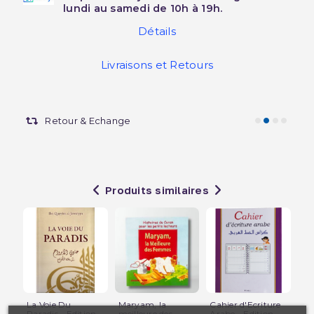
lundi au samedi de 10h à 19h.
Détails
Livraisons et Retours
Retour & Echange
Produits similaires
La Voie Du
Maryam, la
Cahier d'Ecriture
Le
Paradis - Edition
meilleure des
Arabe - Edition
au