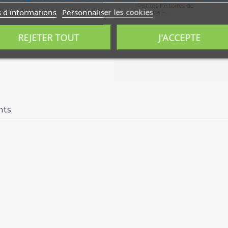
Petites histoires de
s d'informations
Personnaliser les cookies
Sahaba -...
REJETER TOUT
J'ACCEPTE
nts
es Voies d’Ascension ;
Sûrat Al-Haqqa
– Celle qui montre la
enfants, aux jeunes et aux parents ! Un contenu plein de
ire du Prophète Nûh, la fin des temps, la Résurrection et
r les gens de la Droite, etc.
et Commentaires, conçu à partir de sources certifiées au
 cadres de vocabulaire… tout est simplifié pour faciliter l