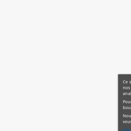
Ce s
nos 
ana
Pour
bou
Nous
vous
site