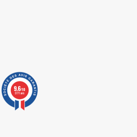
9.6
/10
3771 avis