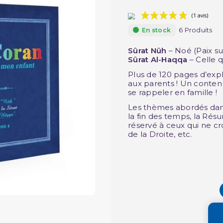
6 Produits
En stock
Sûrat Nûh
– Noé (Paix sur
Sûrat Al-Haqqa
– Celle q
Plus de 120 pages d’expl
aux parents ! Un conten
se rappeler en famille !
Les thèmes abordés dans
la fin des temps, la Résu
réservé à ceux qui ne c
de la Droite, etc.