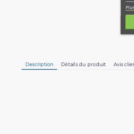
Plu
Description
Détails du produit
Avis clie
Sûrat Nûh
– Noé (Paix sur lui) ;
Sûrat Ma‘ârij
– L
Plus de 120 pages d’explications adaptées aux 
en famille !
Les thèmes abordés dans ce Tome sont : L’histo
ceux qui ne croient pas et les récompenses pou
Ce Tome compte plus de 120 p. d’Explications 
culturels, des encarts pour faire réfléchir, des