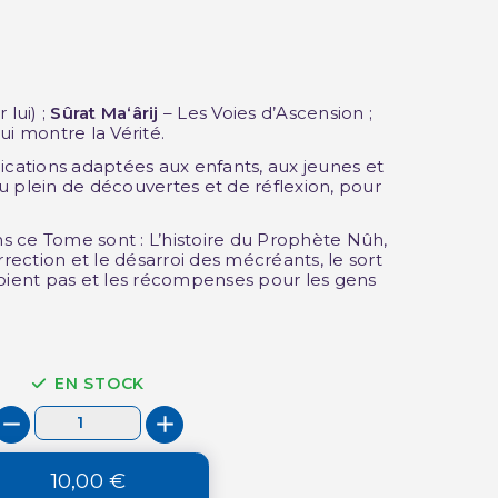
 lui) ;
Sûrat Ma‘ârij
– Les Voies d’Ascension ;
(1 avis)
ui montre la Vérité.
ications adaptées aux enfants, aux jeunes et
u plein de découvertes et de réflexion, pour
 ce Tome sont : L’histoire du Prophète Nûh,
rrection et le désarroi des mécréants, le sort
roient pas et les récompenses pour les gens
EN STOCK
10,00 €