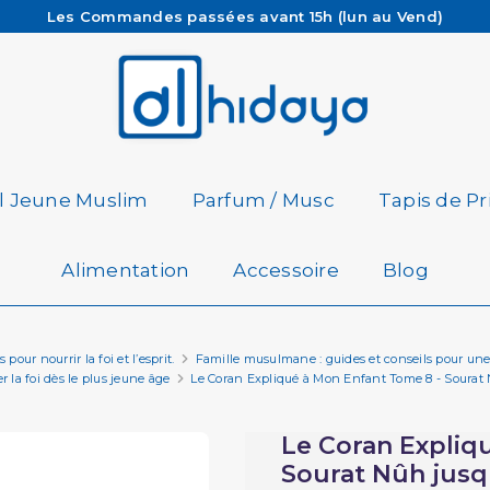
Les Commandes passées avant 15h (lun au Vend)
sont préparées et expédiées le jour même
Besoin d'aide ? Retrouvez notre FAQ
Livraison offerte à partir de 65€ d'achat*
il Jeune Muslim
Parfum / Musc
Tapis de Pr
Alimentation
Accessoire
Blog
pour nourrir la foi et l’esprit.
Famille musulmane : guides et conseils pour une
r la foi dès le plus jeune âge
Le Coran Expliqué à Mon Enfant Tome 8 - Sourat 
Le Coran Expliq
Sourat Nûh jusqu