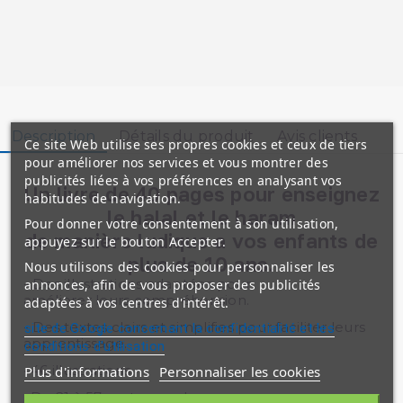
Description
Détails du produit
Avis clients
Ce site Web utilise ses propres cookies et ceux de tiers
pour améliorer nos services et vous montrer des
publicités liées à vos préférences en analysant vos
Un livre de 40 pages pour enseignez
habitudes de navigation.
le halal et le haram
Pour donner votre consentement à son utilisation,
de manière ludique a vos enfants de
appuyez sur le bouton Accepter.
plus de 10 ans.
Nous utilisons des cookies pour personnaliser les
- Des illustrations adaptées pour
annonces, afin de vous proposer des publicités
améliorer leurs compréhension.
adaptées à vos centres d'intérêt.
- Des textes clairs et simplifies pour faciliter leurs
site de Google concernant la confidentialité et les
apprentissage.
conditions d'utilisation
• 46 illustrations
Plus d'informations
Personnaliser les cookies
• De 21 à 57 mots par phrase