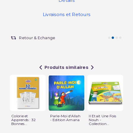
Détails
Livraisons et Retours
Retour & Echange
Produits similaires
Colorie et
Parle-Moi d'Allah
Il Etait Une Fois
Le
Apprends : 32
- Edition Amana
Nouh -
d'A
Bonnes...
Collection...
-...