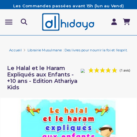
Les Commandes passées avant 15h (lun au Vend)
sont préparées et expédiées le jour même
Besoin d'aide ? Retrouvez notre FAQ
Livraison offerte à partir de 65€ d'achat*
Accueil
Librairie Musulmane : Des livres pour nourrir la foi et l’esprit.
Fa
Le Halal et le Haram
Expliqués aux Enfants -
+10 ans - Edition Athariya
Kids