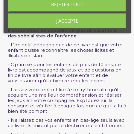
REJETER TOUT
• De 2 à 5 phrases illustration
J'ACCEPTE
• Vocabulaire simple + des jeux...
Élaboré avec les conseils de grands savants et
des spécialistes de l’enfance.
- L’objectif pédagogique de ce livre est que votre
enfant puisse reconnaître les choses licites et
illicites en islam.
- Optimisé pour les enfants de plus de 10 ans, ce
livre est accompagné de jeux et de questions en
fin de livre afin d’évaluer votre enfant et de
vous assurer qu’il a bien retenu les leçons.
- Laissez votre enfant lire à son rythme afin qu'il
acquiert une meilleur compréhension et réaliser
les jeux en votre compagnie. Expliquez lui la
consigne et vérifier à chaque fois que ce qu'il a lu à
bien été comprit.
- Ne laissez pas vos enfants en bas-âge seuls avec
ce livre, ils finiront par le déchirer ou le chiffonner.