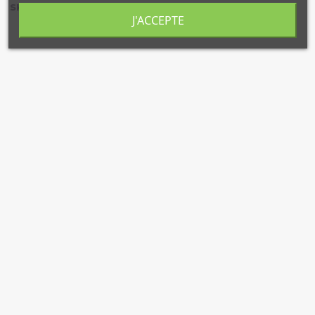
9782752401519
SKU (réf.)
J'ACCEPTE