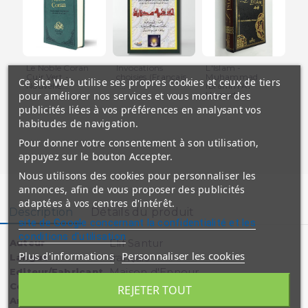
Le Noble Coran
Invocations
L'Islam -
Le
Cuir Vert -
choisies (Français
Muhammad
fr
Ce site Web utilise ses propres cookies et ceux de tiers
Nouvelle...
-...
Ibrahim Al
Poc
pour améliorer nos services et vous montrer des
Hamad -...
publicités liées à vos préférences en analysant vos
habitudes de navigation.
Pour donner votre consentement à son utilisation,
appuyez sur le bouton Accepter.
Nous utilisons des cookies pour personnaliser les
annonces, afin de vous proposer des publicités
adaptées à vos centres d'intérêt.
Description
Détails du produit
site de Google concernant la confidentialité et les
conditions d'utilisation
Elif Santur
Auteur
Plus d'informations
Personnaliser les cookies
français
Langue
Maison d'Ennour
Editeur/Fabricant
souple
Couverture
REJETER TOUT
2019
Année de parution