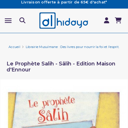
Les Commandes passées avant 15h (lun au Vend)
sont préparées et expédiées le jour même
Besoin d'aide ? Retrouvez notre FAQ
Livraison offerte à partir de 65€ d'achat*
Accueil
Librairie Musulmane : Des livres pour nourrir la foi et l’esprit.
Li
Le Prophète Salih - Sâlih - Edition Maison
d'Ennour