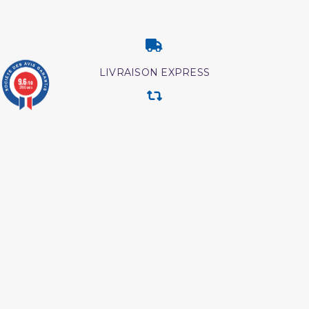
LIVRAISON EXPRESS
9.6
/10
3780 avis
RETOUR & ECHANGE
CARTES CADEAUX
MODES DE PAIEMENT
Retrouvez nos autres produits
Shaykh al albani
Les secrets de la priere ibn