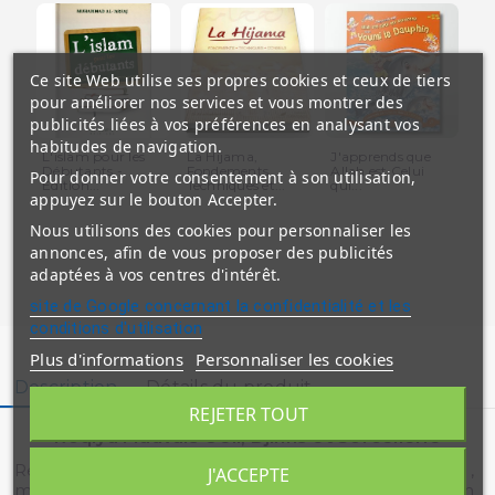
Ce site Web utilise ses propres cookies et ceux de tiers
pour améliorer nos services et vous montrer des
publicités liées à vos préférences en analysant vos
habitudes de navigation.
L'islam pour les
La Hijama,
J'apprends que
Le 
Débutants -
Fondements,
Allah est Celui
Um
Pour donner votre consentement à son utilisation,
Edition...
Techniques et...
qui...
Kha
appuyez sur le bouton Accepter.
Nous utilisons des cookies pour personnaliser les
annonces, afin de vous proposer des publicités
adaptées à vos centres d'intérêt.
site de Google concernant la confidentialité et les
conditions d'utilisation
Plus d'informations
Personnaliser les cookies
Description
Détails du produit
REJETER TOUT
Roqiya Mauvais Oeil, Djinns et Sorcellerie
Recueil de fatwas ( questions-réponses) sur la roqiya ,
J'ACCEPTE
mauvais oeil , djinns et sorcellerie par les savants : Ibn