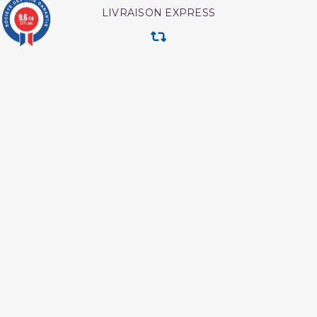
LIVRAISON EXPRESS
9.6
/10
3771 avis
RETOUR & ECHANGE
CARTES CADEAUX
MODES DE PAIEMENT
Retrouvez nos autres produits
Coffret coran
Ainsi étaient nos pieux
predecesseur
L authentique de l
Les meditation ibn al
exégèse d ibn kathîr
qayyim
Ainsi etait le messager
Les pensees precieuses
d'allah
ibn al jawzi