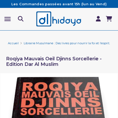
Les Commandes passées avant 15h (lun au Vend)
sont préparées et expédiées le jour même
Besoin d'aide ? Retrouvez notre FAQ
Livraison offerte à partir de 65€ d'achat*
Accueil
Librairie Musulmane : Des livres pour nourrir la foi et l’esprit.
Ro
Roqiya Mauvais Oeil Djinns Sorcellerie -
Edition Dar Al Muslim