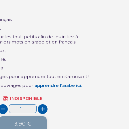
ançais
.
les tout-petits afin de les initier à
iers mots en arabe et en français.
ux,
re,
al.
ages pour apprendre tout en s'amusant !
s ouvrages pour
apprendre l’arabe
ici.
INDISPONIBLE
3,90 €