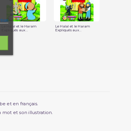
ation
Le Halal et le Haram
Le Halal et le Haram
Pack J'appr
Expliqués aux...
Expliqués aux...
Premiers Mots
e et en français.
mot et son illustration.