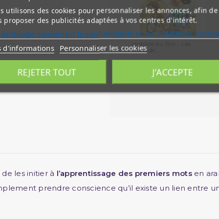
 utilisons des cookies pour personnaliser les annonces, afin de
 proposer des publicités adaptées à vos centres d'intérêt.
 de Google concernant la confidentialité et les conditions d'utilis
Histoire du Soir - Les
s d'informations
Personnaliser les cookies
Liens de...
REJETER TOUT
J'ACCEPTE
de les initier à
l’apprentissage des premiers mots
en arab
implement prendre conscience qu’il existe un lien entre un 