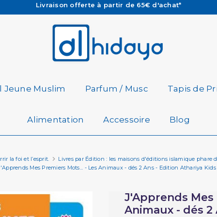
Les Commandes passées avant 15h (lun au Vend)
sont préparées et expédiées le jour même
Besoin d'aide ? Retrouvez notre FAQ
Livraison offerte à partir de 65€ d'achat*
il Jeune Muslim
Parfum / Musc
Tapis de Pr
Alimentation
Accessoire
Blog
r la foi et l’esprit.
Livres par Édition : les maisons d'éditions islamique phare 
J'Apprends Mes Premiers Mots... - Les Animaux - dés 2 Ans - Edition Athariya Kids
J'Apprends Mes P
Animaux - dés 2 