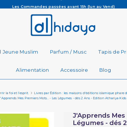
Les Commandes passées avant 15h (lun au Vend)
sont préparées et expédiées le jour même
Besoin d'aide ? Retrouvez notre FAQ
Livraison offerte à partir de 65€ d'achat*
il Jeune Muslim
Parfum / Musc
Tapis de Pr
Alimentation
Accessoire
Blog
r la foi et l’esprit.
Livres par Édition : les maisons d'éditions islamique phare 
J'Apprends Mes Premiers Mots... - Les Légumes - dés 2 Ans - Edition Athariya Kids
J'Apprends Mes P
Légumes - dés 2 