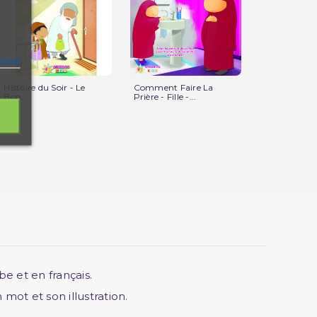
ation
Histoire du Soir - Le
Comment Faire La
Histoire du S
Bon...
Prière - Fille -...
Générosité...
e et en français.
mot et son illustration.