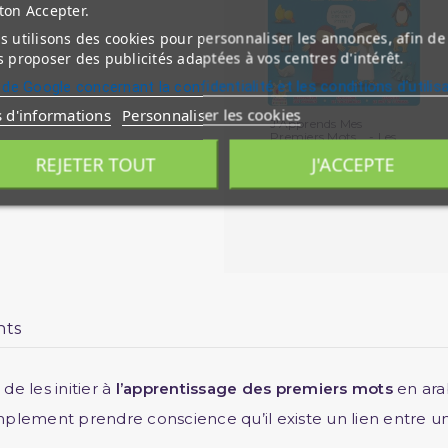
ton Accepter.
 utilisons des cookies pour personnaliser les annonces, afin de
 proposer des publicités adaptées à vos centres d'intérêt.
 de Google concernant la confidentialité et les conditions d'utilis
s d'informations
Personnaliser les cookies
J'Apprends Mes
Premiers Mots... - Les...
REJETER TOUT
J'ACCEPTE
nts
de les initier à
l’apprentissage des premiers mots
en arab
implement prendre conscience qu’il existe un lien entre un 