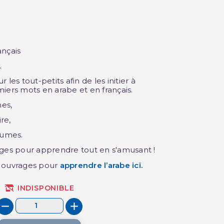
ançais
(2 avis)
.
les tout-petits afin de les initier à
iers mots en arabe et en français.
es,
re,
gumes.
ages pour apprendre tout en s'amusant !
s ouvrages pour
apprendre l’arabe
ici.
INDISPONIBLE