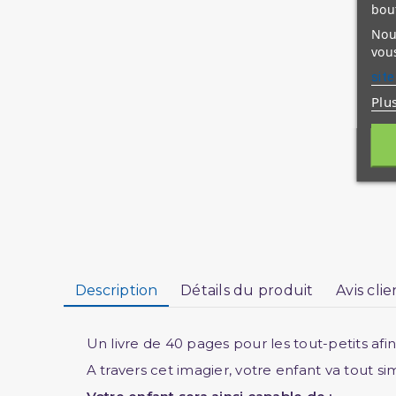
bou
Nous
vous
site
Plu
Description
Détails du produit
Avis clie
Un livre de 40 pages pour les tout-petits afin 
A travers cet imagier, votre enfant va tout s