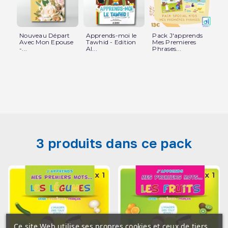
Nouveau Départ
Apprends-moi le
Pack J'apprends
Sa
Avec Mon Epouse
Tawhid - Edition
Mes Premieres
Cot
-...
Al...
Phrases...
3 produits dans ce pack
x 1
x 1
Ce site Web utilise ses propres cookies et ceux de tiers