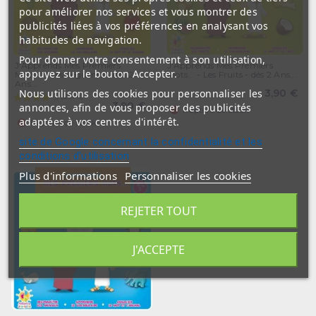
pour améliorer nos services et vous montrer des
publicités liées à vos préférences en analysant vos
habitudes de navigation.
Pour donner votre consentement à son utilisation,
J'Apprends Mes Premiers
J'Apprends Mes Premiers
appuyez sur le bouton Accepter.
Mots... - Les Légumes - dés 2
Mots... - Les Fruits - dés 2 Ans...
Ans...
Nous utilisons des cookies pour personnaliser les
3,90 €
3,90 €
annonces, afin de vous proposer des publicités
Rupture de stock
adaptées à vos centres d'intérêt.
Rupture de stock
site de Google concernant la confidentialité et les
conditions d'utilisation
Plus d'informations
Personnaliser les cookies
x 1
REJETER TOUT
J'ACCEPTE