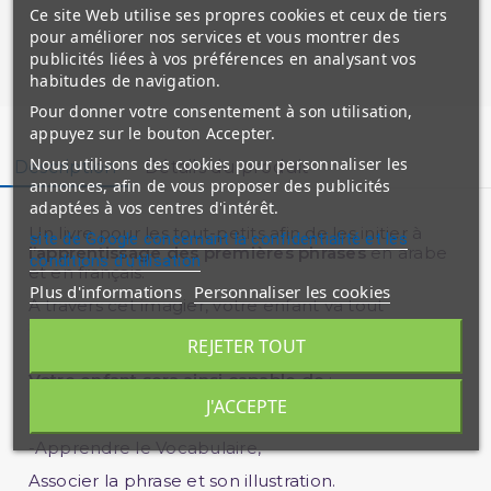
Ce site Web utilise ses propres cookies et ceux de tiers
pour améliorer nos services et vous montrer des
publicités liées à vos préférences en analysant vos
habitudes de navigation.
Pour donner votre consentement à son utilisation,
appuyez sur le bouton Accepter.
Nous utilisons des cookies pour personnaliser les
Description
Détails du produit
annonces, afin de vous proposer des publicités
adaptées à vos centres d'intérêt.
Un livre pour les tout-petits afin de les initier à
site de Google concernant la confidentialité et les
l’apprentissage des premières phrases
en arabe
conditions d'utilisation
et en français.
Plus d'informations
Personnaliser les cookies
A travers cet imagier, votre enfant va tout
simplement prendre conscience qu’il existe un
lien entre une phrase et son illustration.
REJETER TOUT
Votre enfant sera ainsi capable de
:
J'ACCEPTE
-Reconnaitre Les objets de la Mosquée,
-Apprendre le Vocabulaire,
Associer la phrase et son illustration.