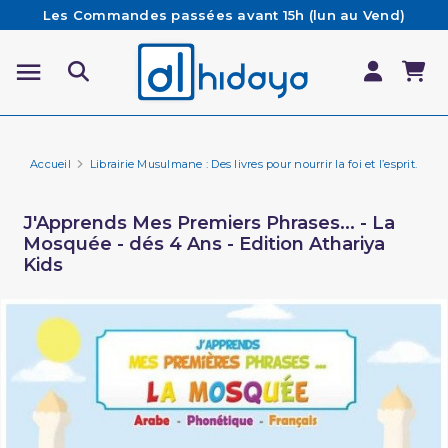
Les Commandes passées avant 15h (lun au Vend)
sont préparées et expédiées le jour même
Besoin d'aide ? Retrouvez notre FAQ
Livraison offerte à partir de 65€ d'achat*
Accueil
Librairie Musulmane : Des livres pour nourrir la foi et l’esprit.
Fa
J'Apprends Mes Premiers Phrases... - La
Mosquée - dés 4 Ans - Edition Athariya
Kids