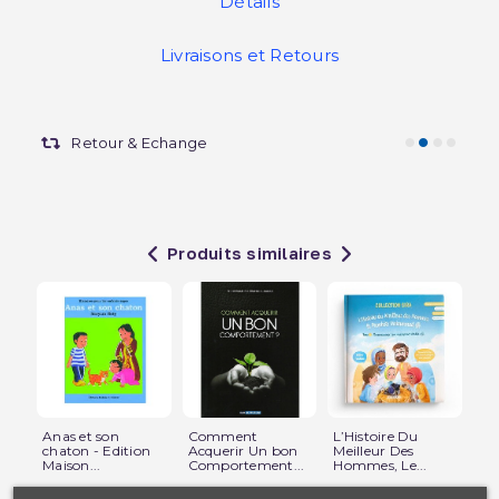
Détails
Livraisons et Retours
Retour & Echange
Produits similaires
Anas et son
Comment
L’Histoire Du
Pi
chaton - Edition
Acquerir Un bon
Meilleur Des
fra
Maison...
Comportement...
Hommes, Le...
-...