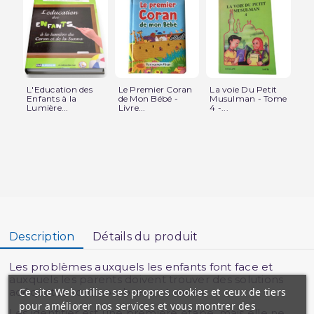
L'Education des
Le Premier Coran
La voie Du Petit
La 
Enfants à la
de Mon Bébé -
Musulman - Tome
Pet
Lumière...
Livre...
4 -...
Mu
Description
Détails du produit
Les problèmes auxquels les enfants font face et
auxquels les parents doivent trouver des solutions
Ce site Web utilise ses propres cookies et ceux de tiers
adéquates sont nombreux et variés.
pour améliorer nos services et vous montrer des
Les identifier est une première étape, mais elle ne