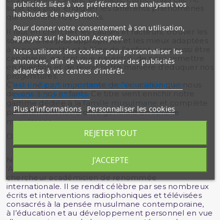
publicités liées à vos préférences en analysant vos
suffit pas pour endiguer les différents phénomènes
habitudes de navigation.
qui touchent nos enfants.
Pour donner votre consentement à son utilisation,
Il faut en chercher les causes et facteurs, trouver les
appuyez sur le bouton Accepter.
solutions les plus appropriées et les mieux adaptées
à la personnalité et à l’âge de l’enfant, mais aussi être
Nous utilisons des cookies pour personnaliser les
capable(s), en tant que parent(s), de nous remettre
annonces, afin de vous proposer des publicités
en question et de revoir notre manière d’éduquer nos
adaptées à vos centres d'intérêt.
progénitures.
C’est une part importante de l’éducation que nous
site de Google concernant la confidentialité et les
devons à nos enfants. Ce titre vient enrichir notre
conditions d'utilisation
gamme dédiée à la
famille musulmane
et complète
Plus d'informations
Personnaliser les cookies
parfaitement notre offre générale en
librairie
musulmane
.
REJETER TOUT
Dr ‘Abd al-Karîm Bakkâr :
J'ACCEPTE
Né à Hums (Syrie) en 1951,
‘Abd al-Karîm Bakkâr est un universitaire et
chercheur académicien de renommée
internationale. Il se rendit célèbre par ses nombreux
écrits et interventions radiophoniques et télévisées
consacrés à la pensée musulmane contemporaine,
à l’éducation et au développement personnel en vue