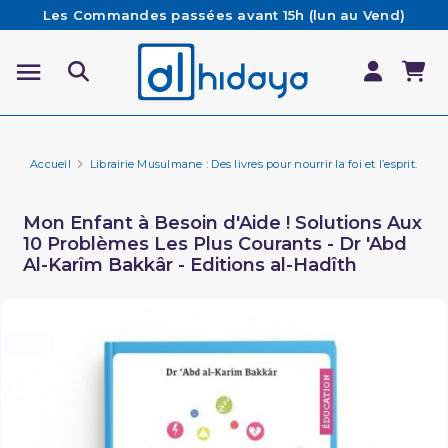
Les Commandes passées avant 15h (lun au Vend)
sont préparées et expédiées le jour même
Besoin d'aide ? Retrouvez notre FAQ
Livraison offerte à partir de 65€ d'achat*
Accueil
Librairie Musulmane : Des livres pour nourrir la foi et l’esprit.
Fa
Mon Enfant à Besoin d'Aide ! Solutions Aux
10 Problèmes Les Plus Courants - Dr 'Abd
Al-Karîm Bakkâr - Editions al-Hadîth