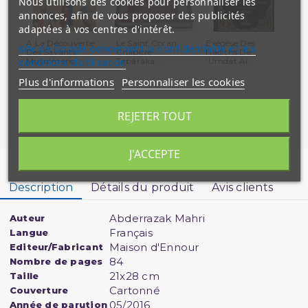
Nous utilisons des cookies pour personnaliser les
annonces, afin de vous proposer des publicités
adaptées à vos centres d'intérêt.
A La Découverte
Le Saint Coran
Exégèse Des
Le
site de Google concernant la confidentialité et les
Des Savants
Chapitre
Hadiths De
Co
Musulmans...
Tabâraka...
'Umdat Al...
conditions d'utilisation
Plus d'informations
Personnaliser les cookies
REJETER TOUT
J'ACCEPTE
Description
Détails du produit
Avis clients
Abderrazak Mahri
Auteur
Français
Langue
Maison d'Ennour
Editeur/Fabricant
84
Nombre de pages
21x28 cm
Taille
Cartonné
Couverture
05/2016
Année de parution