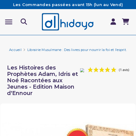
Les Commandes passées avant 15h (lun au Vend)
sont préparées et expédiées le jour même
Besoin d'aide ? Retrouvez notre FAQ
Livraison offerte à partir de 65€ d'achat*
Accueil
Librairie Musulmane : Des livres pour nourrir la foi et l’esprit.
Li
Les Histoires des
Prophètes Adam, Idris et
Noé Racontées aux
Jeunes - Edition Maison
d'Ennour