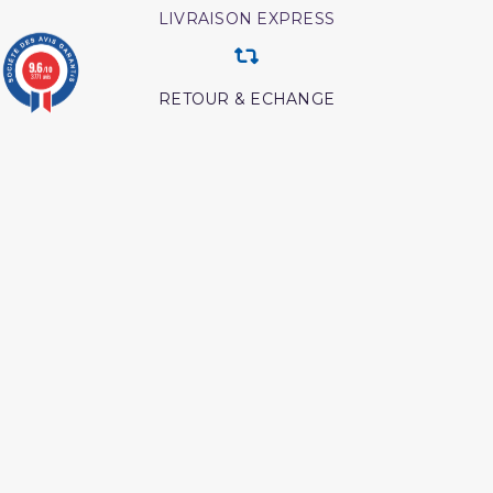
LIVRAISON EXPRESS
9.6
/10
3771 avis
RETOUR & ECHANGE
CARTES CADEAUX
MODES DE PAIEMENT
Retrouvez nos autres produits
Les secrets de la priere ibn
Ainsi étaient nos pieux
al qayyim
predecesseur
Lecon de tawhid
Medecine prophetique
livre
Abrégé de l'exégèse d'ibn
Coran tafsir ibn kathir
kathir