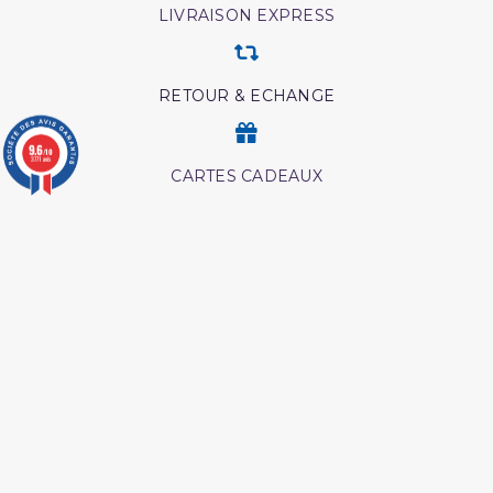
LIVRAISON EXPRESS
RETOUR & ECHANGE
9.6
/10
3771 avis
CARTES CADEAUX
MODES DE PAIEMENT
Retrouvez nos autres produits
Les secrets de la priere ibn
Péchés et guerison
al qayyim
Medecine prophetique
Hajj et Umra en Images
livre
Coran tawbah coffret
Interpretation islamique
des reves