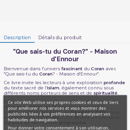
Description
Détails du produit
"Que sais-tu du Coran?" - Maison
d'Ennour
Bienvenue dans l'univers
fascinant
du
Coran
avec
"Que sais-tu du
Coran
? - Maison d'Ennour".
Ce livre invite les lecteurs à une exploration
profonde
du texte sacré de l'
Islam
, également connu sous
différents noms porteurs de sens et de
spiritualité
.
Plongeons ensemble dans les méandres de cette
Ce site Web utilise ses propres cookies et ceux de tiers
révélation
divine
, en découvrant la première
pour améliorer nos services et vous montrer des
communication accordée au
Prophète (SWS)
, tout
publicités liées à vos préférences en analysant vos
en examinant si le
Coran
a été dévoilé en une seule
habitudes de navigation.
instance ou de manière
progressive
.
Pour donner votre consentement à son utilisation,