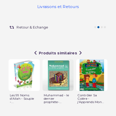
Livraisons et Retours
Retour & Echange
Produits similaires
Les 99 Noms
Muhammad - le
Contrôler Sa
Le
d'Allah - Souple
dernier
Colère -
Car
-...
prophète-...
j'Apprends Mon...
Ibn