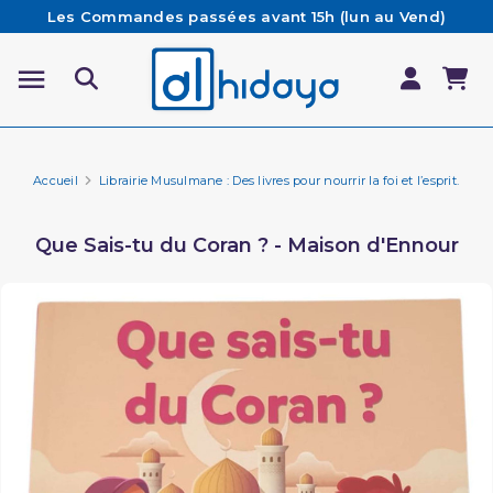
Les Commandes passées avant 15h (lun au Vend)
sont préparées et expédiées le jour même
Besoin d'aide ? Retrouvez notre FAQ
Livraison offerte à partir de 65€ d'achat*
Accueil
Librairie Musulmane : Des livres pour nourrir la foi et l’esprit.
Fa
Que Sais-tu du Coran ? - Maison d'Ennour