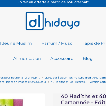
Les Commandes passées avant 15h (lun au Vend)
sont préparées et expédiées le jour même
Besoin d'aide ? Retrouvez notre FAQ
Livraison offerte à partir de 65€ d'achat*
il Jeune Muslim
Parfum / Musc
Tapis de Pr
Alimentation
Accessoire
Blog
s pour nourrir la foi et l’esprit.
Livres par Édition : les maisons d'éditions isl
ndre l’islam en images et en douceur
40 Hadiths et 40 Histoires ... - Version Car
40 Hadiths et 40 
Cartonnée - Edit