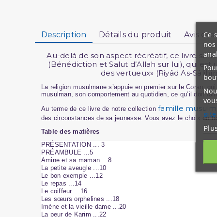
Ce s
Description
Détails du produit
Avis clie
nos 
ana
Au-delà de son aspect récréatif, ce livre se 
(Bénédiction et Salut d’Allah sur lui), qui es
Pour
des vertueux» (Riyâd As-Sâlih
bou
La religion musulmane s’appuie en premier sur le Coran, qui 
Nous
musulman, son comportement au quotidien, ce qu’il doit fair
vous
famille musul
Au terme de ce livre de notre collection
site
des circonstances de sa jeunesse. Vous avez le choix en te
Plu
Table des matières
PRÉSENTATION ... 3
PRÉAMBULE ...5
Amine et sa maman ...8
La petite aveugle ...10
Le bon exemple ...12
Le repas ...14
Le coiffeur ...16
Les sœurs orphelines ...18
Imène et la vieille dame ...20
La peur de Karim ...22