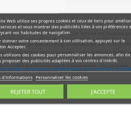
ite Web utilise ses propres cookies et ceux de tiers pour amélior
nts
services et vous montrer des publicités liées à vos préférences 
lysant vos habitudes de navigation.
veut aussi instructif. En effet, chaque histoire est illust
t une source inépuisable de bons conseils. Les références - 
 donner votre consentement à son utilisation, appuyez sur le
în) de l’imâm An-Nawawî et le sommaire de Sahîh Al-Bukhâ
ton Accepter.
est la Parole de Dieu, puis sur les hadiths, paroles du Prophète (SAW) qui
 utilisons des cookies pour personnaliser les annonces, afin de
e ou non, etc.
 proposer des publicités adaptées à vos centres d'intérêt.
mane
, l’enfant aura découvert plus de quarante paroles, toutes profitables, 
 de Google concernant la confidentialité et les conditions d'utilis
librairie musulmane
rme de livre dans notre
.
s d'informations
Personnaliser les cookies
REJETER TOUT
J'ACCEPTE