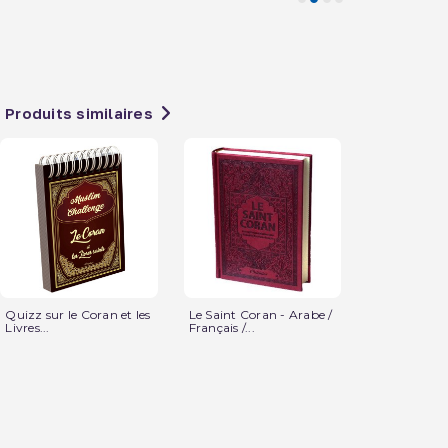
Produits similaires
Quizz sur le Coran et les
Le Saint Coran - Arabe /
Les Histoires
Livres...
Français /...
Prophètes Ra