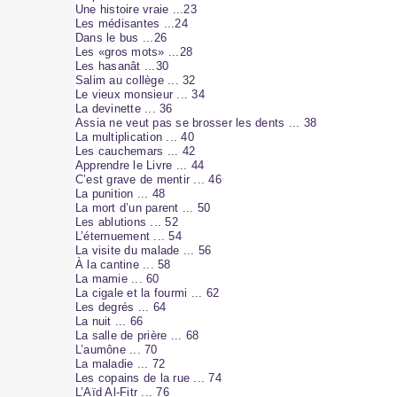
Une histoire vraie ...23
Les médisantes ...24
Dans le bus ...26
Les «gros mots» ...28
Les hasanât ...30
Salim au collège ... 32
Le vieux monsieur ... 34
La devinette ... 36
Assia ne veut pas se brosser les dents ... 38
La multiplication ... 40
Les cauchemars ... 42
Apprendre le Livre ... 44
C’est grave de mentir ... 46
La punition ... 48
La mort d’un parent ... 50
Les ablutions ... 52
L’éternuement ... 54
La visite du malade ... 56
À la cantine ... 58
La mamie ... 60
La cigale et la fourmi ... 62
Les degrés ... 64
La nuit ... 66
La salle de prière ... 68
L’aumône ... 70
La maladie ... 72
Les copains de la rue ... 74
L’Aïd Al-Fitr ... 76