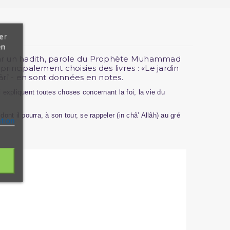
er
en
rée par un hadith, parole du Prophète Muhammad
principalement choisies des livres : «Le jardin
rî - en sont données en notes.
 expliquent toutes choses concernant la foi, la vie du
dont il pourra, à son tour, se rappeler (in châ’ Allâh) au gré
ation