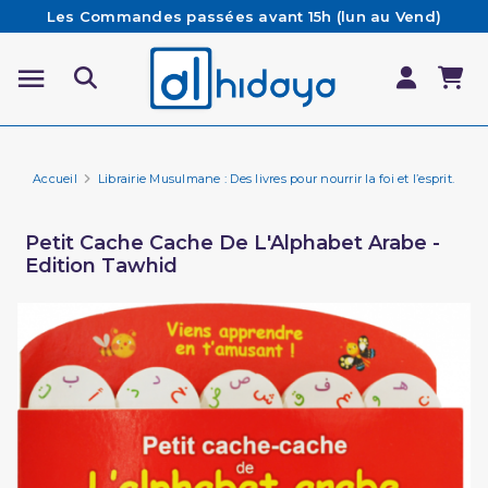
Les Commandes passées avant 15h (lun au Vend)
sont préparées et expédiées le jour même
Besoin d'aide ? Retrouvez notre FAQ
Livraison offerte à partir de 65€ d'achat*
Accueil
Librairie Musulmane : Des livres pour nourrir la foi et l’esprit.
Li
Petit Cache Cache De L'Alphabet Arabe -
Edition Tawhid