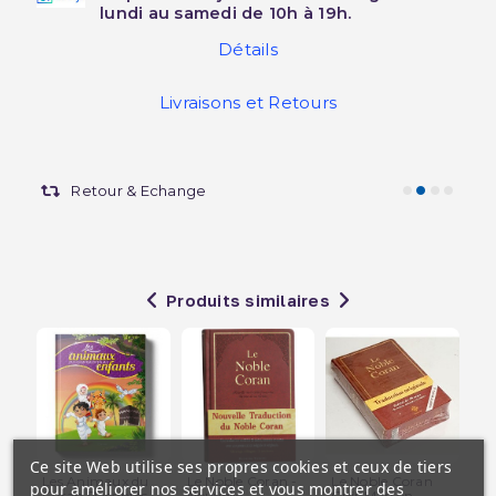
lundi au samedi de 10h à 19h.
Détails
Livraisons et Retours
Retour & Echange
Produits similaires
Ce site Web utilise ses propres cookies et ceux de tiers
Les Animaux du
Le Noble Coran -
Le Noble Coran
Re
pour améliorer nos services et vous montrer des
Coran Racontés
Nouvelle
Cuir Marron -
Enf