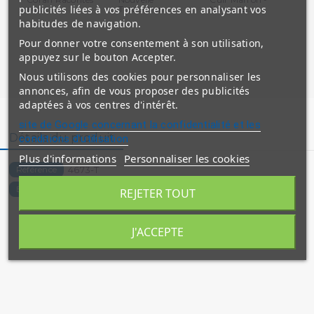
publicités liées à vos préférences en analysant vos
aux...
Traduction...
Nouvelle...
habitudes de navigation.
Pour donner votre consentement à son utilisation,
appuyez sur le bouton Accepter.
Nous utilisons des cookies pour personnaliser les
annonces, afin de vous proposer des publicités
adaptées à vos centres d'intérêt.
site de Google concernant la confidentialité et les
Détails du produit
conditions d'utilisation
Plus d'informations
Personnaliser les cookies
4673-T
Référence
9782848623122
EAN13
REJETER TOUT
J'ACCEPTE