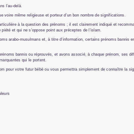
ans l’au-delà.
que voire même religieuse et porteur d’un bon nombre de significations.
ticulière à la question des prénoms ; il est clairement indiqué et recomma
 piété et qui ne s’oppose point aux préceptes de l’islam.
s arabo-musulmans et, à titre d’information, certains prénoms bannis en i
prénoms bannis ou réprouvés, et avons associé, à chaque prénom, ses diffé
 marquantes qui le portent.
nom pour votre futur bébé ou vous permettra simplement de connaître la sig
leurs