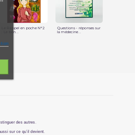
Le Rappel en poche N°2
Questions - réponses sur
Le Saint Cor
: Le bon...
la médecine...
Français /...
ation
distinguer des autres.
ssi sur ce qu’il devient.