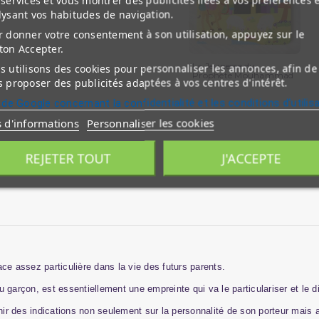
lysant vos habitudes de navigation.
 donner votre consentement à son utilisation, appuyez sur le
ton Accepter.
La Jeunesse du
 utilisons des cookies pour personnaliser les annonces, afin de
Prophète Mouhammad
 proposer des publicités adaptées à vos centres d'intérêt.
-...
 de Google concernant la confidentialité et les conditions d'utilis
s d'informations
Personnaliser les cookies
REJETER TOUT
J'ACCEPTE
ce assez particulière dans la vie des futurs parents.
le ou garçon, est essentiellement une empreinte qui va le particulariser et le 
r des indications non seulement sur la personnalité de son porteur mais au