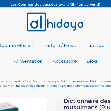
Les Commandes passées avant 15h (lun au Vend)
sont préparées et expédiées le jour même
Besoin d'aide ? Retrouvez notre FAQ
Livraison offerte à partir de 65€ d'achat*
il Jeune Muslim
Parfum / Musc
Tapis de Pr
Alimentation
Accessoire
Blog
s pour nourrir la foi et l’esprit.
Livres par Édition : les maisons d'éditions isl
e l’islam en images et en douceur
Dictionnaire des prénoms arabes et musulm
Dictionnaire de
musulmans (Plu