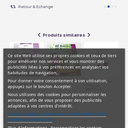
Retour & Echange
Produits similaires
Ce site Web utilise ses propres cookies et ceux de tiers
pour améliorer nos services et vous montrer des
publicités liées à vos préférences en analysant vos
habitudes de navigation.
Pour donner votre consentement à son utilisation,
La Bienfaisance
40 Hadiths et 40
Les Qualités de
La
Envers Tes
Histoires ... -...
l'Epouse
His
appuyez sur le bouton Accepter.
Parents,...
Vertueuse -...
Nous utilisons des cookies pour personnaliser les
annonces, afin de vous proposer des publicités
adaptées à vos centres d'intérêt.
site de Google concernant la confidentialité et les
conditions d'utilisation
Plus d'informations
Personnaliser les cookies