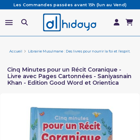
Les Commandes passées avant 15h (lun au Vend)
sont préparées et expédiées le jour même
Besoin d'aide ? Retrouvez notre FAQ
Livraison offerte à partir de 65€ d'achat*
Accueil
Librairie Musulmane : Des livres pour nourrir la foi et l’esprit.
Fa
Cinq Minutes pour un Récit Coranique -
Livre avec Pages Cartonnées - Saniyasnain
Khan - Edition Good Word et Orientica