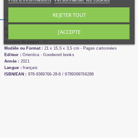
REJETER TOUT
Description
Détails du produit
Auteur :
Saniyasnain Khan - Illustré par Anni Betts
J'ACCEPTE
Type de produit :
Livre
Nombre de pages :
40
Modèle ou Format :
21 x 15,5 x 3,5 cm - Pages cartonnées
Editeur :
Orientica - Goodword books
Année :
2021
Langue :
français
ISBN/EAN :
978-9389766-28-8 / 9789389766288