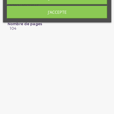
ISBN
9782493631046
J'ACCEPTE
Langue
Francais
Nombre de pages
104