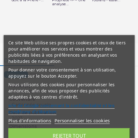
analyse...
Te
Ce site Web utilise ses propres cookies et ceux de tiers
pour améliorer nos services et vous montrer des
publicités liées à vos préférences en analysant vos
Détails du produit
habitudes de navigation.
Pour donner votre consentement à son utilisation,
11224-I
Référence
appuyez sur le bouton Accepter.
Nous utilisons des cookies pour personnaliser les
Auteur(s)
annonces, afin de vous proposer des publicités
Belkiz Taylan
adaptées à vos centres d'intérêt.
Couverture
Cartonnée souple
site de Google concernant la confidentialité et les
conditions d'utilisation
Date de publication
2023
Plus d'informations
Personnaliser les cookies
Dimensions
20 x 29 cm
REJETER TOUT