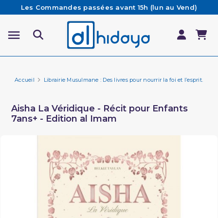
Les Commandes passées avant 15h (lun au Vend)
sont préparées et expédiées le jour même
Besoin d'aide ? Retrouvez notre FAQ
Livraison offerte à partir de 65€ d'achat*
Accueil
Librairie Musulmane : Des livres pour nourrir la foi et l’esprit.
Fa
Aisha La Véridique - Récit pour Enfants
7ans+ - Edition al Imam