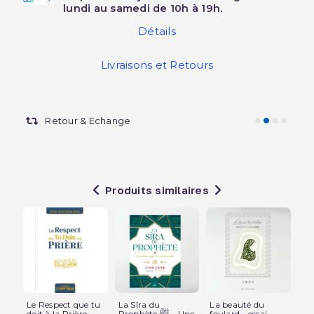
lundi au samedi de 10h à 19h.
Détails
Livraisons et Retours
Retour & Echange
Produits similaires
Le Respect que tu
La Sîra du
La beauté du
Mo
doit à la Prière -...
Prophète ﷺ – Une
foulard - essai...
Pla