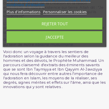
site de Google concernant la confidentialité et les
constitue le secret de la création et la raison
conditions d'utilisation
essentielle de notre existence sur terre. Allah dit : "Je
Plus d'informations
Personnaliser les cookies
n'ai créé les djinns et les hommes que pour qu'ils
M'adorent".
L'adoration est ce que le serviteur peut acquérir de
REJETER TOUT
plus sublime dans sa vie, afin que ce soit le moyen de
son salut dans l'autre monde.
J'ACCEPTE
Retrouvez des lectures inspirantes sur la
spiritualité
au sein de notre
librairie musulmane
.
Voici donc un voyage à travers les sentiers de
l'adoration selon la guidance du meilleur des
hommes et des dévots, le Prophète Muhammad. Un
parcours clairsemé d'extraits des éminents savants
que se sont Ibn Taymiyya et Ibn Qayyim Al-Jawziyya
qui nous fera découvrir entre autres l'importance de
l'adoration en Islam, les moyens de la réaliser, ses
degrés, signes mérites et effets sur l'âme, ainsi que les
innovations qui y sont relatives .