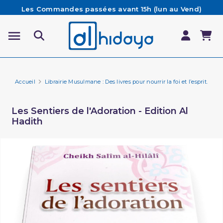
Les Commandes passées avant 15h (lun au Vend)
sont préparées et expédiées le jour même
Besoin d'aide ? Retrouvez notre FAQ
Livraison offerte à partir de 65€ d'achat*
Accueil
Librairie Musulmane : Des livres pour nourrir la foi et l’esprit.
Li
Les Sentiers de l'Adoration - Edition Al
Hadith