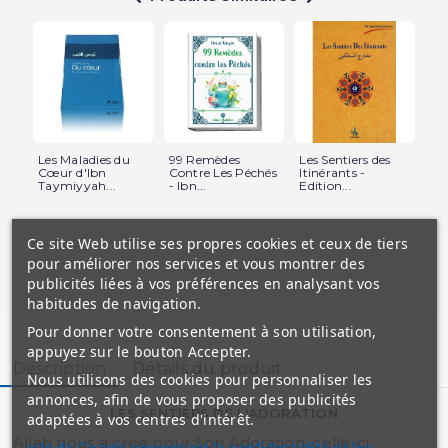
Les Maladies du
99 Remèdes
Les Sentiers des
All
Cœur d'Ibn
Contre Les Péchés
Itinérants -
ib
Taymiyyah...
- Ibn...
Edition...
Mu
Ce site Web utilise ses propres cookies et ceux de tiers
pour améliorer nos services et vous montrer des
publicités liées à vos préférences en analysant vos
habitudes de navigation.
Pour donner votre consentement à son utilisation,
appuyez sur le bouton Accepter.
Description
Détails du produit
Nous utilisons des cookies pour personnaliser les
annonces, afin de vous proposer des publicités
LES SENTIERS DE L'ADORATION
adaptées à vos centres d'intérêt.
Allah nous à crée pour Son Adoration, celle-ci