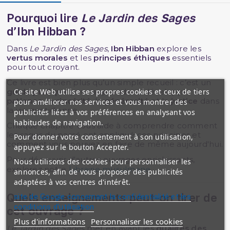
Pourquoi lire
Le Jardin des Sages
d’Ibn Hibban ?
Dans
Le Jardin des Sages
,
Ibn Hibban
explore les
vertus morales
et les
principes éthiques
essentiels
pour tout croyant.
Ce livre est bien plus qu’un simple recueil : c’est un
Ce site Web utilise ses propres cookies et ceux de tiers
guide pratique
pour apprendre à développer la
patience
, la
sincérité
, la
générosité
et la
justice
dans
pour améliorer nos services et vous montrer des
la vie quotidienne.
publicités liées à vos préférences en analysant vos
habitudes de navigation.
Chaque chapitre vous aide à comprendre comment
les sages du passé ont appliqué ces principes et
Pour donner votre consentement à son utilisation,
comment vous pouvez en faire de même aujourd'hui.
appuyez sur le bouton Accepter.
Pour découvrir d'autres ouvrages enrichissants,
Nous utilisons des cookies pour personnaliser les
explorez notre
Librairie musulmane
.
annonces, afin de vous proposer des publicités
adaptées à vos centres d'intérêt.
Quels enseignements peut-on tirer de
site de Google concernant la confidentialité et les
conditions d'utilisation
cet ouvrage ?
Plus d'informations
Personnaliser les cookies
Le Jardin des Sages
met en avant les
qualités des