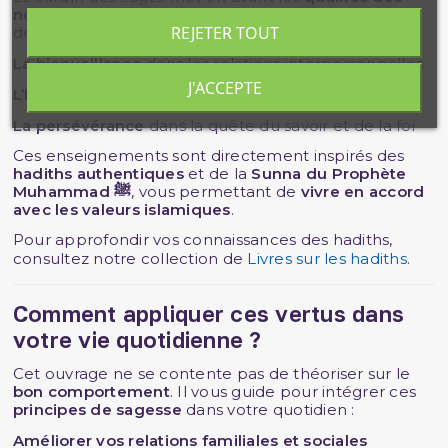
nobles personnages
et montre comment adopter
REJETER TOUT
des comportements vertueux :
La bienveillance
dans les relations interpersonnelles
J'ACCEPTE
L’humilité
face aux épreuves et aux succès
La persévérance
dans la quête du savoir et de la foi
Ces enseignements sont directement inspirés des
hadiths authentiques
et de la
Sunna du Prophète
Muhammad ﷺ
, vous permettant de
vivre en accord
avec les valeurs islamiques
.
Pour approfondir vos connaissances des hadiths,
consultez notre collection de
Livres sur les hadiths
.
Comment appliquer ces vertus dans
votre vie quotidienne ?
Cet ouvrage ne se contente pas de théoriser sur le
bon comportement
. Il vous guide pour intégrer ces
principes de sagesse
dans votre quotidien :
Améliorer vos relations familiales et sociales