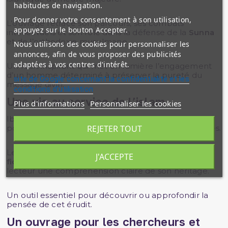
habitudes de navigation.
Pour donner votre consentement à son utilisation,
L’ouvrage retrace son parcours, ses combats
appuyez sur le bouton Accepter.
intellectuels et son rôle dans la défense de la
Sunna
et de l’orthodoxie musulmane.
Nous utilisons des cookies pour personnaliser les
annonces, afin de vous proposer des publicités
adaptées à vos centres d'intérêt.
Un récit inspirant qui met en lumière l’engagement
d’un homme déterminé à préserver la pureté du
site de Google concernant la confidentialité et les
message divin.
conditions d'utilisation
Une vie au service de l’islam
Plus d'informations
Personnaliser les cookies
Ibn Taymiyya a marqué l’histoire par ses écrits, ses
REJETER TOUT
positions juridiques et son courage face aux épreuves.
Le livre revient sur ses contributions en matière de
J'ACCEPTE
fiqh
, d’
aqida
et de réforme religieuse, offrant au
lecteur une compréhension claire de son héritage.
Un outil essentiel pour découvrir ou approfondir la
pensée de cet érudit.
Un ouvrage pour les chercheurs et