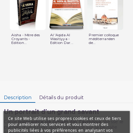
Aisha - Mère des
Al 'Aqida Al
Premier colloque
L'
Croyants -
Wasitiyya -
méditerranéen
AS
Edition...
Edition Dar...
de...
Co
La.
Description
Détails du produit
Un portrait d’un grand savant
Ce site Web utilise ses propres cookies et ceux de tiers
Cette
biographie de l’imam Ibn Taymiyya
dresse le
pour améliorer nos services et vous montrer des
portrait d’un érudit dont l’influence sur la pensée
publicités liées à vos préférences en analysant vos
islamique demeure majeure.