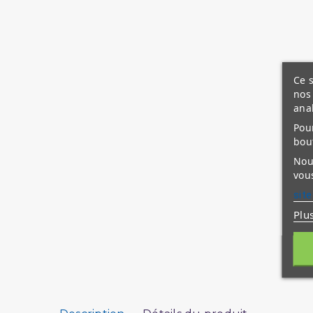
Ce s
nos 
ana
Pour
bou
Nous
vous
site
Plu