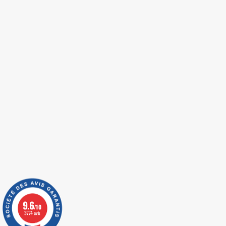
9.6
/10
3774 avis