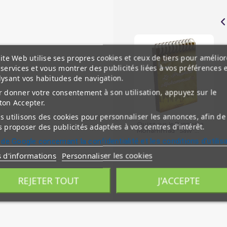
ite Web utilise ses propres cookies et ceux de tiers pour amélior
services et vous montrer des publicités liées à vos préférences 
lysant vos habitudes de navigation.
 donner votre consentement à son utilisation, appuyez sur le
ton Accepter.
 utilisons des cookies pour personnaliser les annonces, afin de
Quizz sur le Prophète
 proposer des publicités adaptées à vos centres d'intérêt.
Mohammad "Saw"...
 de Google concernant la confidentialité et les conditions d'utilis
s d'informations
Personnaliser les cookies
REJETER TOUT
J'ACCEPTE