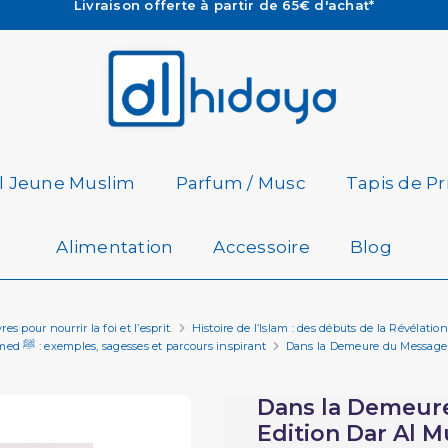
Les Commandes passées avant 15h (lun au Vend)
sont préparées et expédiées le jour même
Besoin d'aide ? Retrouvez notre FAQ
Livraison offerte à partir de 65€ d'achat*
il Jeune Muslim
Parfum / Musc
Tapis de Pr
Alimentation
Accessoire
Blog
es pour nourrir la foi et l’esprit.
Histoire de l’Islam : des débuts de la Révéla
Biographie du Prophète Mohammed ﷺ : exemples, sagesses et parcours inspirant
Dans la Demeure du Messager 
Dans la Demeure
Edition Dar Al M