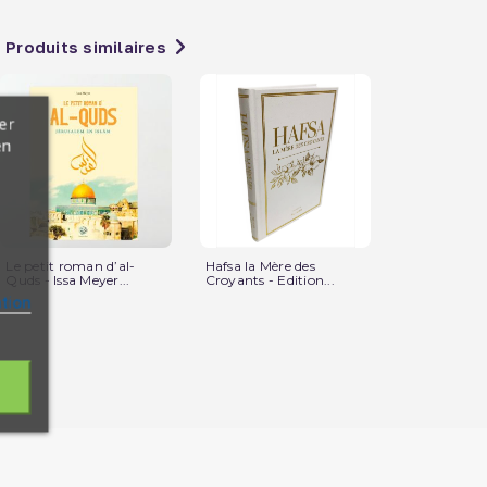
Produits similaires
er
en
Le petit roman d’al-
Hafsa la Mère des
Les batailles
Quds - Issa Meyer...
Croyants - Edition...
P
ation