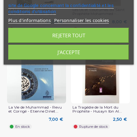
site de Google concernant la confidentialité et les
La Maison Du Prophète -
Les Us et Coutumes du Saint
conditions d'utilisation
Tahar Gaid - Edition Iqra
Prophète Mohammed -...
Plus d'informations
Personnaliser les cookies
12,00 €
8,00 €
Rupture de stock
Rupture de stock
REJETER TOUT
J'ACCEPTE
La Vie de Muhammad - Revu
La Tragédie de la Mort du
et Corrigé - Etienne Dinet...
Prophète - Husayn Ibn Al...
7,00 €
2,50 €
(6 avis)
En stock
Rupture de stock