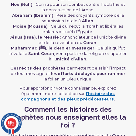
Noé (Nuh)
: Connu pour son combat contre l’idolâtrie et
la construction de l’Arche.
Abraham (Ibrahim)
: Père des croyants, symbole de la
soumission totale à
Allah
.
Moïse (Moussa)
: Celui qui reçut la
Torah
et libéra les
enfants d’Israël d’Égypte.
Jésus (Issa), le Messie
: Annonciateur de l’unicité divine
et de la révélation du
Coran
.
Muhammad (ﷺ), le dernier messager
: Celui à qui fut
révélé le
Saint Coran
, venu parfaire la religion et appeler
à l’
unicité d’Allah
.
Ces
récits des prophètes
permettent de saisir l’impact
de leur message et les
efforts déployés pour ranimer
la foi en un Dieu unique.
Pour approfondir votre connaissance, explorez
également notre collection sur
l’histoire des
compagnons et des pieux prédécesseurs
.
Comment les histoires des
prophètes nous enseignent elles la
9.6
foi ?
/10
3777 avis
Les
histoires des prophètes racontées
dans le
Coran