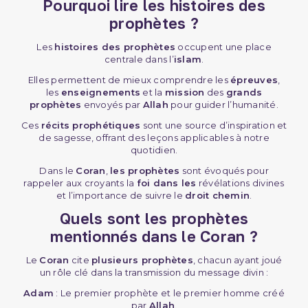
Pourquoi lire les histoires des
(2 avis)
prophètes ?
Les
histoires des prophètes
occupent une place
centrale dans l’
islam
.
Elles permettent de mieux comprendre les
épreuves
,
les
enseignements
et la
mission
des
grands
prophètes
envoyés par
Allah
pour guider l’humanité.
Ces
récits prophétiques
sont une source d’inspiration et
de sagesse, offrant des leçons applicables à notre
quotidien.
Dans le
Coran
,
les prophètes
sont évoqués pour
rappeler aux croyants la
foi dans les
révélations divines
et l’importance de suivre le
droit chemin
.
Quels sont les prophètes
mentionnés dans le Coran ?
Le
Coran
cite
plusieurs prophètes
, chacun ayant joué
un rôle clé dans la transmission du message divin :
Adam
: Le premier prophète et le premier homme créé
par
Allah
.