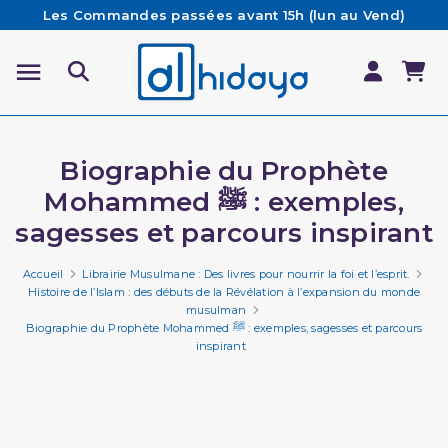
Les Commandes passées avant 15h (lun au Vend)
sont préparées et expédiées le jour même
Besoin d'aide ? Retrouvez notre FAQ
Livraison offerte à partir de 65€ d'achat*
Biographie du Prophète
Mohammed ﷺ : exemples,
sagesses et parcours inspirant
Accueil
Librairie Musulmane : Des livres pour nourrir la foi et l’esprit.
Histoire de l’Islam : des débuts de la Révélation à l’expansion du monde
musulman
Biographie du Prophète Mohammed ﷺ : exemples, sagesses et parcours
inspirant