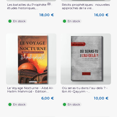
Les batailles du Prophète ﷺ :
Récits prophétiques : nouvelles
études historiques,...
approches de la vie...
18,00 €
16,00 €
En stock
En stock
Le Voyage Nocturne - Abd Al-
Où seras-tu dans l'au-delà ? -
Halîm Mahmûd - Edition...
Ibn Al-Qayyim -...
6,00 €
10,00 €
En stock
En stock