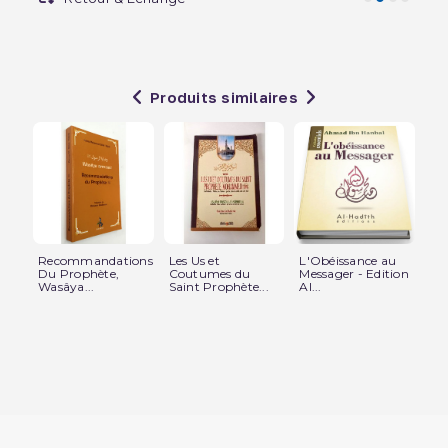
Produits similaires
Recommandations
Les Us et
L'Obéissance au
Les
Du Prophète,
Coutumes du
Messager - Edition
Pro
Wasâya...
Saint Prophète...
Al...
étu