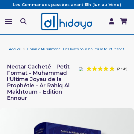
Les Commandes passées avant 15h (lun au Vend)
sont préparées et expédiées le jour même
Besoin d'aide ? Retrouvez notre FAQ
Livraison offerte à partir de 65€ d'achat*
Accueil
Librairie Musulmane : Des livres pour nourrir la foi et l’esprit.
Hi
Nectar Cacheté - Petit
Format - Muhammad
l'Ultime Joyau de la
Prophétie - Ar Rahiq Al
Makhtoum - Edition
Ennour