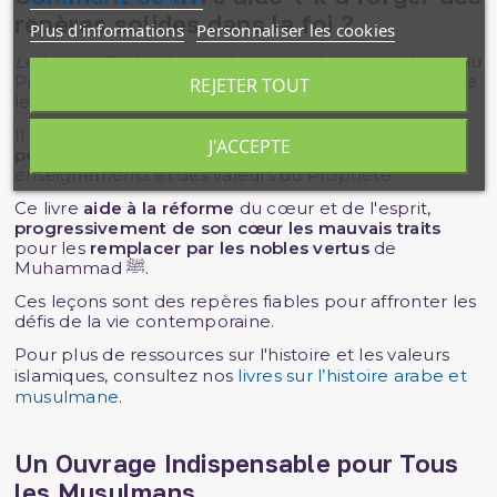
repères solides dans la foi ?
Plus d'informations
Personnaliser les cookies
Le Nectar Cacheté
ne se limite pas à raconter la vie du
Prophète ﷺ ; il agit comme un guide spirituel pour le
REJETER TOUT
lecteur moderne.
Il
permet au croyant de se forger une véritable
J'ACCEPTE
personnalité et identité
, en s’inspirant des
enseignements et des valeurs du Prophète.
Ce livre
aide à la réforme
du cœur et de l'esprit,
progressivement de son cœur les mauvais traits
pour les
remplacer par les nobles vertus
de
Muhammad ﷺ.
Ces leçons sont des repères fiables pour affronter les
défis de la vie contemporaine.
Pour plus de ressources sur l'histoire et les valeurs
islamiques, consultez nos
livres sur l’histoire arabe et
musulmane
.
Un Ouvrage Indispensable pour Tous
les Musulmans