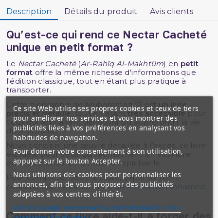
Description
Détails du produit
Avis clients
Qu’est-ce qui rend ce Nectar Cacheté
unique en petit format ?
Le
Nectar Cacheté
(
Ar-Rahîq Al-Makhtûm
) en
petit
format
offre la même richesse d'informations que
l'édition classique, tout en étant plus pratique à
transporter.
Cette biographie de Muhammad ﷺ est
un livre
Ce site Web utilise ses propres cookies et ceux de tiers
précis et détaillé
, tout en étant
très accessible
pour
pour améliorer nos services et vous montrer des
ceux qui souhaitent découvrir ou approfondir la vie
publicités liées à vos préférences en analysant vos
du Prophète.
habitudes de navigation.
Ni un concis ni une œuvre détaillée à l'excès, ce livre
Pour donner votre consentement à son utilisation,
est idéal pour ceux qui recherchent un équilibre
appuyez sur le bouton Accepter.
entre l'essentiel et la réflexion spirituelle.
Nous utilisons des cookies pour personnaliser les
Pour compléter votre lecture, explorez notre
annonces, afin de vous proposer des publicités
collection de
livres sur la vie du Prophète Mohamed
.
adaptées à vos centres d'intérêt.
site de Google concernant la confidentialité et les
Comment ce livre aide-t-il à forger des
conditions d'utilisation