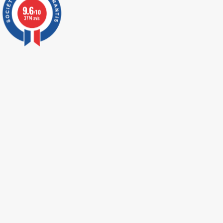
9.6
/10
3774 avis
LIVRAISON EXPRESS
Les pensees precieuses ibn al jawzi