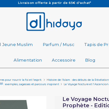
Les Commandes passées avant 15h (lun au Vend)
sont préparées et expédiées le jour même
Besoin d'aide ? Retrouvez notre FAQ
Livraison offerte à partir de 65€ d'achat*
il Jeune Muslim
Parfum / Musc
Tapis de Pr
Alimentation
Accessoire
Blog
es pour nourrir la foi et l’esprit.
Histoire de l’Islam : des débuts de la Révéla
Biographie du Prophète Mohammed ﷺ : exemples, sagesses et parcours inspirant
Le Voyage Nocture et l'Ascencion
Le Voyage Noctu
Prophète - Editi