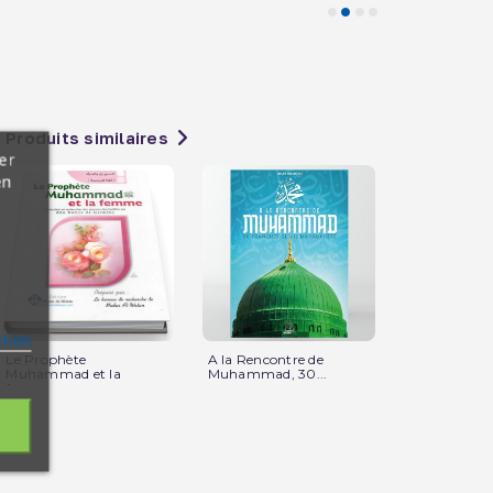
Produits similaires
er
en
ation
Le Prophète
A la Rencontre de
Les batailles
Muhammad et la
Muhammad, 30...
P
femme -...