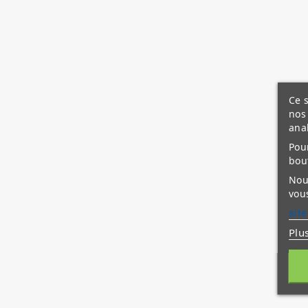
Ce s
nos 
ana
Pour
bou
Nous
vous
site
Plu