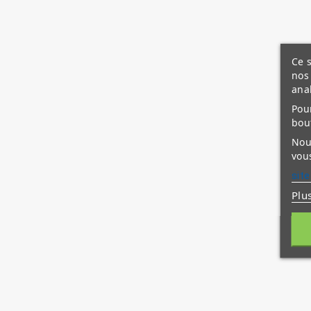
Ce s
nos 
ana
Pour
bou
Nous
vous
site
Plu