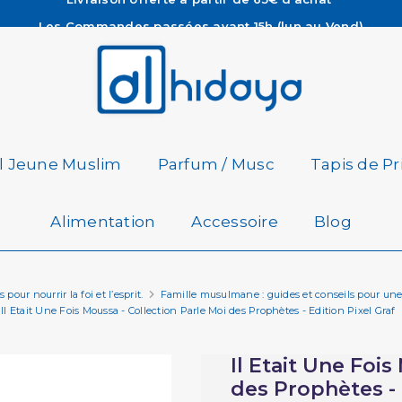
Les Commandes passées avant 15h (lun au Vend)
sont préparées et expédiées le jour même
Besoin d'aide ? Retrouvez notre FAQ
Livraison offerte à partir de 65€ d'achat*
il Jeune Muslim
Parfum / Musc
Tapis de Pr
Alimentation
Accessoire
Blog
pour nourrir la foi et l’esprit.
Famille musulmane : guides et conseils pour une
Il Etait Une Fois Moussa - Collection Parle Moi des Prophètes - Edition Pixel Graf
Il Etait Une Fois
des Prophètes - 