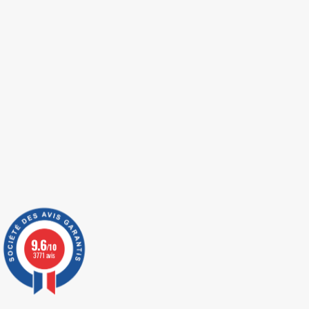
9.6
/10
3771 avis