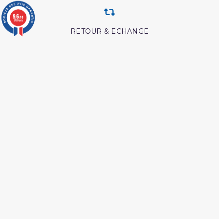
9.6
/10
3780 avis
RETOUR & ECHANGE
CARTES CADEAUX
MODES DE PAIEMENT
Retrouvez nos autres produits
Coran tafsir ibn kathir
Péchés et guerison
Livre comment
Les maladies
mémoriser le coran
psychologiques edition
tawbah
L esprit de l âme tawbah
L essentiel de la vie du
prophète
Livre comment appeler à
Les intrigues du diable