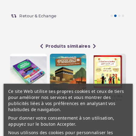
Retour & Echange
Produits similaires
Ce site Web utilise ses propres cookies et ceux de tiers
Premières
L'Histoire du
Le grand livre des
Mu
pour améliorer nos services et vous montrer des
Histoires de la Sîra
Prophète Ibrahim
invocations à lire...
ans
publicités liées à vos préférences en analysant vos
Du...
- Ibn...
trai
habitudes de navigation.
Pour donner votre consentement à son utilisation,
appuyez sur le bouton Accepter.
Nous utilisons des cookies pour personnaliser les