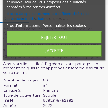
annonces, afin de vous proposer des publicités
adaptées à vos centres d'intérêt.
site de Google concernant la confidentialité et les
Description
Détails du produit
conditions d'utilisation
Plus d'informations
Personnaliser les cookies
Nous avons conçu ce carnet dans le but d’allier
l’apprentissage et l’amusement mais aussi afin de
REJETER TOUT
diversifier vos week-ends !
En effet, l’enfant y trouvera diverses activités à faire
en compagnie d’Oummi et Abi.
J'ACCEPTE
Chers parents, n’hésitez donc pas à l’accompagner.
Ainsi, vous liez l’utile à l’agréable, vous partagez un
moment de qualité et apprenez ensemble à sortir de
votre routine.
Nombre de pages :
80
Format :
a4
Langue(s) :
Français
Type de couverture :
Souple
ISBN :
9782875452382
Année
2022