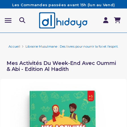
Les Commandes passées avant 15h (lun au Vend)
sont préparées et expédiées le jour même
Besoin d'aide ? Retrouvez notre FAQ
Livraison offerte à partir de 65€ d'achat*
Accueil
Librairie Musulmane : Des livres pour nourrir la foi et l’esprit.
Fa
Mes Activités Du Week-End Avec Oummi
& Abi - Edition Al Hadith