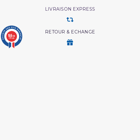
LIVRAISON EXPRESS
RETOUR & ECHANGE
9.6
/10
3781 avis
CARTES CADEAUX
MODES DE PAIEMENT
Retrouvez nos autres produits
Coran tawbah coffret
Les pensees precieuses
ibn al jawzi
Abrégé de l'exégèse d'ibn
Medecine prophetique
kathir
livre
Coffret coran
L esprit de l âme tawbah