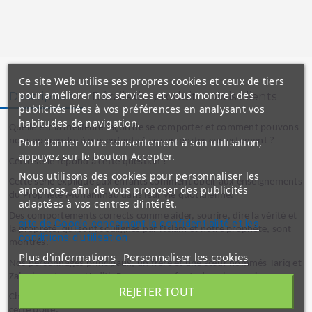
Ce site Web utilise ses propres cookies et ceux de tiers
pour améliorer nos services et vous montrer des
Description
Détails du produit
Avis clients
publicités liées à vos préférences en analysant vos
habitudes de navigation.
Quelle est la meilleure façon de se comporter et comment pouvons-
Pour donner votre consentement à son utilisation,
nous apprendre à nos enfants à se comporter correctement ?
appuyez sur le bouton Accepter.
Cette série répond à cette question !
Nous utilisons des cookies pour personnaliser les
Cette série explique aux enfants comment obéir aux enseignements
annonces, afin de vous proposer des publicités
du Prophète Muhammad dans leur vie quotidienne.
adaptées à vos centres d'intérêt.
Des comportements corrects comme aider, sourire, dire la vérité et
site de Google concernant la confidentialité et les
la propreté, qui sont soulignés par l'Islam et notre prophète, sont
conditions d'utilisation
montrés.
Plus d'informations
Personnaliser les cookies
Nos personnages principaux, un frère et une sœur nommés Tariq et
Zainab, ont une «Hadith Box» pour enfants dans leur maison.
REJETER TOUT
Chaque livre de cette série concerne un certain Hadith choisi dans
cette boîte.