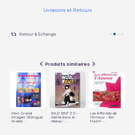
Livraisons et Retours
Retour & Echange
Produits similaires
Mon Grand
WLD BNT 3.0 -
Les Affinités de
Ti
Imagier, Bilingue:
Alerte dans le
l'Amour - Ibn
Let
Arabe,...
réseau -...
Hazm -...