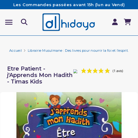
Les Commandes passées avant 15h (lun au Vend)
sont préparées et expédiées le jour même
Besoin d'aide ? Retrouvez notre FAQ
Livraison offerte à partir de 65€ d'achat*
Accueil
Librairie Musulmane : Des livres pour nourrir la foi et l’esprit.
Fa
Etre Patient -
j'Apprends Mon Hadith
- Timas Kids
(1 