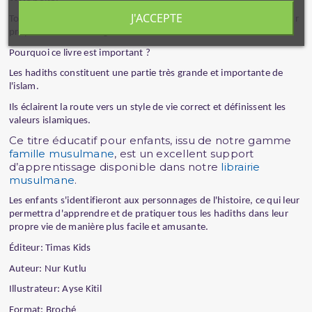
J'ACCEPTE
Tous les membres de la famille essaient d'appliquer ce Hadith à leur
propre vie tout au long de l'histoire.
Pourquoi ce livre est important ?
Les hadiths constituent une partie très grande et importante de
l'islam.
Ils éclairent la route vers un style de vie correct et définissent les
valeurs islamiques.
Ce titre éducatif pour enfants, issu de notre gamme
famille musulmane
, est un excellent support
d’apprentissage disponible dans notre
librairie
musulmane
.
Les enfants s'identifieront aux personnages de l'histoire, ce qui leur
permettra d'apprendre et de pratiquer tous les hadiths dans leur
propre vie de manière plus facile et amusante.
Éditeur: Timas Kids
Auteur: Nur Kutlu
Illustrateur: Ayse Kitil
Format: Broché