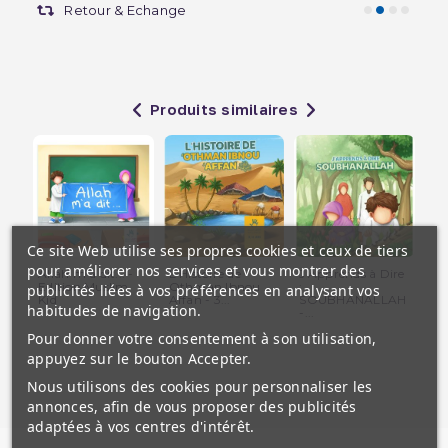
Retour & Echange
Produits similaires
Ce site Web utilise ses propres cookies et ceux de tiers
pour améliorer nos services et vous montrer des
Allah m'a dit... -
L'Histoire de
J'Apprends à Dire
Pa
Edition Muslim
Othman Ibnou
:
Me
publicités liées à vos préférences en analysant vos
Kid
Affan - 3...
SOUBHANALLAH
Mot
habitudes de navigation.
-...
Pour donner votre consentement à son utilisation,
appuyez sur le bouton Accepter.
Nous utilisons des cookies pour personnaliser les
annonces, afin de vous proposer des publicités
adaptées à vos centres d'intérêt.