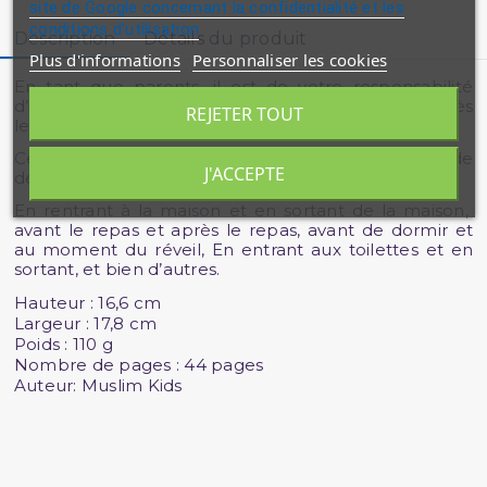
site de Google concernant la confidentialité et les
conditions d'utilisation
Description
Détails du produit
Plus d'informations
Personnaliser les cookies
En tant que parents, il est de votre responsabilité
d’aider vos enfants à apprendre les invocations dès
REJETER TOUT
leur plus jeune âge.
Ce livre illustré permet aux petits musulmans de
J'ACCEPTE
découvrir les invocations à prononcer au quotidien:
En rentrant à la maison et en sortant de la maison,
avant le repas et après le repas, avant de dormir et
au moment du réveil, En entrant aux toilettes et en
sortant, et bien d’autres.
Hauteur
: 16,6 cm
Largeur
: 17,8 cm
Poids
: 110 g
Nombre de pages
: 44 pages
Auteur:
Muslim Kids