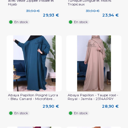
avec Veste Zippée Plissée et
Tunique Longue et Motifs
Hijab
Tropicaux
39,90 €
39,90 €
29,93 €
23,94 €
En stock
En stock
Abaya Papillon Poigné Lycra
Abaya Papillon - Taupe rosé -
- Bleu Canard - Microfibre...
Royal - Jamila - 2314APRY
29,90 €
28,90 €
En stock
En stock