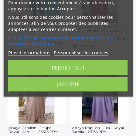
Pour donner votre consentement à son utilisation,
appuyez sur le bouton Accepter.
Nous utilisons des cookies pour personnaliser les
annonces, afin de vous proposer des publicités
Burkini Femme 6 Pièces Bleu
Abaya Papillon - Terracotta -
adaptées à vos centres d'intérêt.
avec Veste Zippée et Tunique...
Royal - Jamila - 2660APRY
site de Google concernant la confidentialité et les
44,90 €
28,90 €
29,19 €
conditions d'utilisation
En stock
En stock
Plus d'informations
Personnaliser les cookies
REJETER TOUT
J'ACCEPTE
Abaya Papillon - Taupe -
Abaya Papillon - Lila - Royal -
Royal - Jamila - 2567APRY
Jamila - 2315APRY