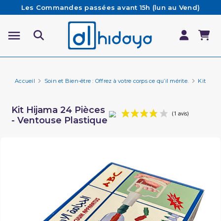
Les Commandes passées avant 15h (lun au Vend)
sont préparées et expédiées le jour même
Besoin d'aide ? Retrouvez notre FAQ
Livraison offerte à partir de 65€ d'achat*
Accueil
Soin et Bien-être : Offrez à votre corps ce qu’il mérite.
Kit Hij
Kit Hijama 24 Pièces
- Ventouse Plastique
(1 avis