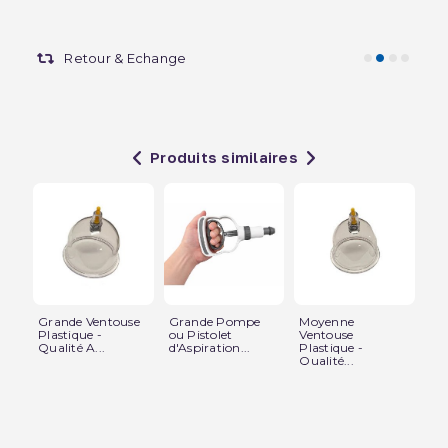
Retour & Echange
Produits similaires
Grande Ventouse
Grande Pompe
Moyenne
Ki
Plastique -
ou Pistolet
Ventouse
Piè
Qualité A...
d'Aspiration...
Plastique -
a...
Qualité...