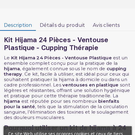
Description
Détails du produit
Avis clients
Kit Hijama 24 Pièces - Ventouse
Plastique - Cupping Thérapie
Le
Kit Hijama 24 Pièces - Ventouse Plastique
est un
ensemble complet conçu pour la pratique de la
hijama
, également connue sous le nom de
cupping
therapy
. Ce kit, facile à utiliser, est idéal pour ceux qui
souhaitent pratiquer la hijama à domicile ou dans un
cadre professionnel. Les
ventouses en plastique
sont
légères et résistantes, offrant une solution hygiénique
et pratique pour cette thérapie traditionnelle. La
hijama
est réputée pour ses nombreux
bienfaits
pour la santé
, tels que la stimulation de la circulation
sanguine, l’élimination des toxines et le soulagement
des douleurs musculaires.
Pourquoi utiliser un kit de hijama à 24
Ce site Web utilise ses propres cookies et ceux de tiers