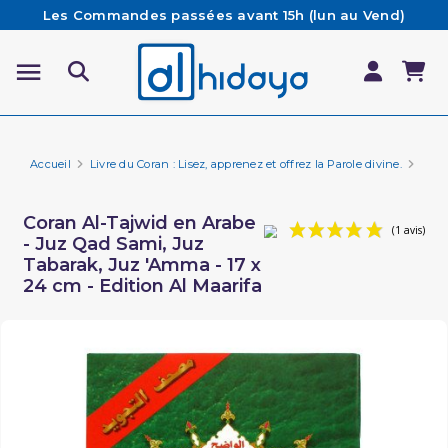
Les Commandes passées avant 15h (lun au Vend)
sont préparées et expédiées le jour même
Besoin d'aide ? Retrouvez notre FAQ
Livraison offerte à partir de 65€ d'achat*
Accueil
Livre du Coran : Lisez, apprenez et offrez la Parole divine.
Cora
Coran Al-Tajwid en Arabe
- Juz Qad Sami, Juz
Tabarak, Juz 'Amma - 17 x
24 cm - Edition Al Maarifa