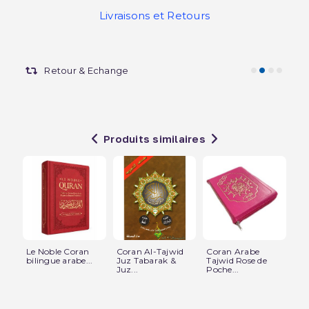
Livraisons et Retours
Retour & Echange
Produits similaires
Le Noble Coran
Coran Al-Tajwid
Coran Arabe
Co
bilingue arabe...
Juz Tabarak &
Tajwid Rose de
Am
Juz...
Poche...
Wa