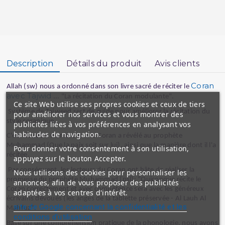
Description
Détails du produit
Avis clients
Coran
Allah (sw) nous a ordonné dans son livre sacré de réciter le
avec Tajwid
... "La récitation du Coran modulante".
Ce site Web utilise ses propres cookies et ceux de tiers
Système de Tajweed sert de guide pour améliorer la récitation du
pour améliorer nos services et vous montrer des
style coranique.
publicités liées à vos préférences en analysant vos
habitudes de navigation.
C'est de cette manière que le Coran a révélé au prophète
Muhammad (Que la paix soit sur lui), ainsi que la manière dont il l'a
Pour donner votre consentement à son utilisation,
récitée.
appuyez sur le bouton Accepter.
Par conséquent, les lecteurs du Coran ont hâte de réaliser la
Nous utilisons des cookies pour personnaliser les
promesse du prophète Muhammad (psl): "Quiconque récite le
annonces, afin de vous proposer des publicités
Coran correctement et avec compétence sera avec les généreux
adaptées à vos centres d'intérêt.
écrivains dévoués (les anges de la tablette préservée - Al Lauh Al
site de Google concernant la confidentialité et les
Mahfuz".
conditions d'utilisation
Basé sur une compréhension pratique de la phonologie, nous avons