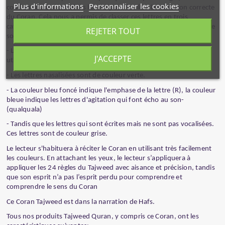
Plus d'informations
Personnaliser les cookies
codé en couleur certaines lettres pour faciliter la récitation correcte
du Coran. Cela nous a permis de classer ces lettres en trois
catégories possibles pour améliorer la connaissance du lecteur et le
REJETER TOUT
souvenir des règles de Tajweed:
- Les lettres qui nécessitent une vocalisation étendue. Nous avons
J'ACCEPTE
utilisé la couleur rouge pour mettre en évidence ces lettres.
- Les lettres nasalisées sont de couleur verte.
- La couleur bleu foncé indique l'emphase de la lettre (R), la couleur
bleue indique les lettres d'agitation qui font écho au son-
(qualquala)
- Tandis que les lettres qui sont écrites mais ne sont pas vocalisées.
Ces lettres sont de couleur grise.
Le lecteur s'habituera à réciter le Coran en utilisant très facilement
les couleurs. En attachant les yeux, le lecteur s’appliquera à
appliquer les 24 règles du Tajweed avec aisance et précision, tandis
que son esprit n’a pas l’esprit perdu pour comprendre et
comprendre le sens du Coran
Ce Coran Tajweed est dans la narration de Hafs.
Tous nos produits Tajweed Quran, y compris ce Coran, ont les