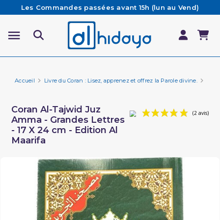
Les Commandes passées avant 15h (lun au Vend)
sont préparées et expédiées le jour même
Besoin d'aide ? Retrouvez notre FAQ
Livraison offerte à partir de 65€ d'achat*
Accueil
Livre du Coran : Lisez, apprenez et offrez la Parole divine.
Cora
Coran Al-Tajwid Juz
Amma - Grandes Lettres
- 17 X 24 cm - Edition Al
Maarifa