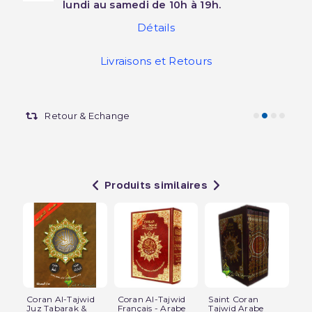
lundi au samedi de 10h à 19h.
Détails
Livraisons et Retours
Retour & Echange
Produits similaires
Coran Al-Tajwid
Coran Al-Tajwid
Saint Coran
Co
Juz Tabarak &
Français - Arabe
Tajwid Arabe
Ta