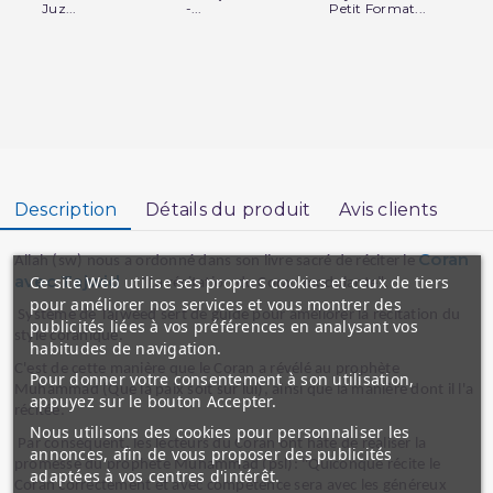
Juz...
-...
Petit Format...
Zip
Description
Détails du produit
Avis clients
Coran
Allah (sw) nous a ordonné dans son livre sacré de réciter le
avec Tajwid
Ce site Web utilise ses propres cookies et ceux de tiers
... "La récitation du Coran modulante".
pour améliorer nos services et vous montrer des
Système de Tajweed sert de guide pour améliorer la récitation du
publicités liées à vos préférences en analysant vos
style coranique.
habitudes de navigation.
C'est de cette manière que le Coran a révélé au prophète
Pour donner votre consentement à son utilisation,
Muhammad (Que la paix soit sur lui), ainsi que la manière dont il l'a
appuyez sur le bouton Accepter.
récitée.
Nous utilisons des cookies pour personnaliser les
Par conséquent, les lecteurs du Coran ont hâte de réaliser la
annonces, afin de vous proposer des publicités
promesse du prophète Muhammad (psl): "Quiconque récite le
adaptées à vos centres d'intérêt.
Coran correctement et avec compétence sera avec les généreux