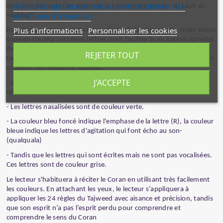
site de Google concernant la confidentialité et les
écrivains dévoués (les anges de la tablette préservée - Al Lauh Al
conditions d'utilisation
Mahfuz".
Plus d'informations
Personnaliser les cookies
Basé sur une compréhension pratique de la phonologie, nous avons
codé en couleur certaines lettres pour faciliter la récitation correcte
du Coran. Cela nous a permis de classer ces lettres en trois
REJETER TOUT
catégories possibles pour améliorer la connaissance du lecteur et le
souvenir des règles de Tajweed:
J'ACCEPTE
- Les lettres qui nécessitent une vocalisation étendue. Nous avons
utilisé la couleur rouge pour mettre en évidence ces lettres.
- Les lettres nasalisées sont de couleur verte.
- La couleur bleu foncé indique l'emphase de la lettre (R), la couleur
bleue indique les lettres d'agitation qui font écho au son-
(qualquala)
- Tandis que les lettres qui sont écrites mais ne sont pas vocalisées.
Ces lettres sont de couleur grise.
Le lecteur s'habituera à réciter le Coran en utilisant très facilement
les couleurs. En attachant les yeux, le lecteur s’appliquera à
appliquer les 24 règles du Tajweed avec aisance et précision, tandis
que son esprit n’a pas l’esprit perdu pour comprendre et
comprendre le sens du Coran