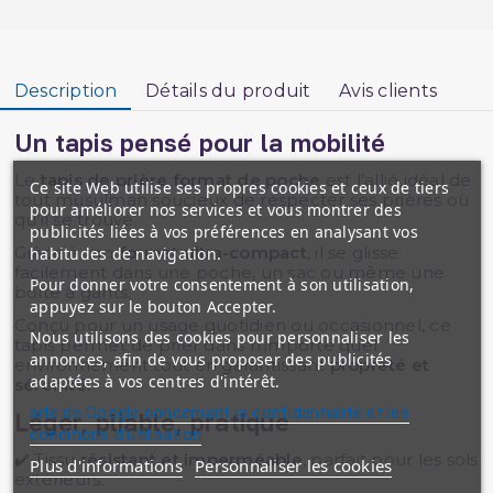
Description
Détails du produit
Avis clients
Un tapis pensé pour la mobilité
Le
tapis de prière format de poche
est l’allié idéal de
Ce site Web utilise ses propres cookies et ceux de tiers
tout musulman soucieux de respecter ses prières où
pour améliorer nos services et vous montrer des
qu’il se trouve.
publicités liées à vos préférences en analysant vos
Grâce à son
format ultra-compact
, il se glisse
habitudes de navigation.
facilement dans une poche, un sac ou même une
Pour donner votre consentement à son utilisation,
boîte à gants.
appuyez sur le bouton Accepter.
Conçu pour un usage quotidien ou occasionnel, ce
Nous utilisons des cookies pour personnaliser les
tapis permet de prier dans n’importe quel
annonces, afin de vous proposer des publicités
environnement tout en garantissant
propreté et
adaptées à vos centres d'intérêt.
sérénité
.
site de Google concernant la confidentialité et les
Léger, pliable, pratique
conditions d'utilisation
✔️ Tissu
résistant et imperméable
, parfait pour les sols
Plus d'informations
Personnaliser les cookies
extérieurs.