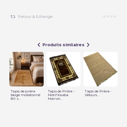
Retour & Echange
Produits similaires
Tapis de prière
Tapis de Prière -
Tapis de Prière -
Tap
beige molletonné
Motif Kaaba
Velours...
ave
80 x...
Marron...
mot