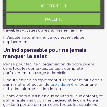
✔️
Surface antidérapante
selon les modèles, pour
REJETER TOUT
plus de stabilité.
✔️ Format
ultra-plat
, à emporter sans encombre.
✔️ Facile à associer à d'autres
accessoires utiles
du
J'ACCEPTE
quotidien musulman.
Ce tapis est parfait pour les trajets, les journées au
travail, les voyages ou les sorties en famille.
Il s’ajoute naturellement à vos essentiels de
déplacement.
Un indispensable pour ne jamais
manquer la salat
Pensé pour faciliter l’organisation de votre prière
dans tous les contextes, ce tapis complète
parfaitement un usage à domicile.
Il peut venir en complément d’un modèle plus épais
parmi notre sélection de
tapis de prière
, pour une
utilisation alternée selon le lieu.
Il conviendra aussi bien aux adultes qu’aux enfants, et
s’offre facilement comme
cadeau utile
ou article à
garder à portée de main dans toutes les situations.