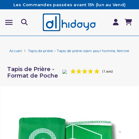
Les Commandes passées avant 15h (lun au Vend)
sont préparées et expédiées le jour même
Besoin d'aide ? Retrouvez notre FAQ
Livraison offerte à partir de 65€ d'achat*
Accueil
Tapis de prière – Tapis de prière islam pour homme, femme et en
Tapis de Prière -
Format de Poche
(1 avis)