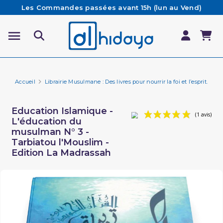
Les Commandes passées avant 15h (lun au Vend)
sont préparées et expédiées le jour même
Besoin d'aide ? Retrouvez notre FAQ
Livraison offerte à partir de 65€ d'achat*
Accueil
Librairie Musulmane : Des livres pour nourrir la foi et l’esprit.
Ap
Education Islamique -
L'éducation du
musulman N° 3 -
Tarbiatou l'Mouslim -
Edition La Madrassah