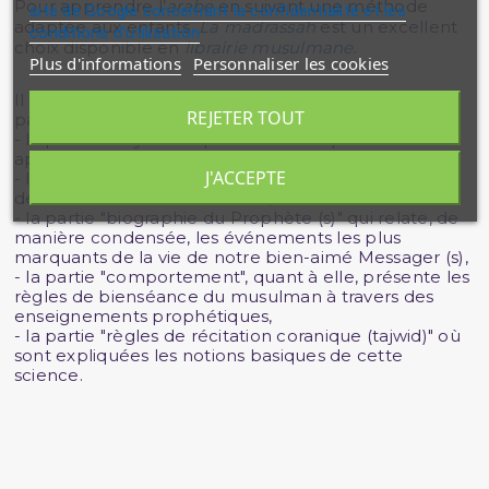
Pour apprendre l’
arabe
en suivant une méthode
site de Google concernant la confidentialité et les
adaptée aux enfants,
La madrassah
est un excellent
conditions d'utilisation
choix disponible en
librairie musulmane
.
Plus d'informations
Personnaliser les cookies
Il est composé d’une partie Coran et de 5 autres
REJETER TOUT
parties :
- la partie "croyance" qui traite de l’explication
approfondie des six piliers de la foi,
J'ACCEPTE
- la partie "adoration" où les piliers de l’Islam sont
détaillés selon l’école Malikite,
- la partie "biographie du Prophète (s)" qui relate, de
manière condensée, les événements les plus
marquants de la vie de notre bien-aimé Messager (s),
- la partie "comportement", quant à elle, présente les
règles de bienséance du musulman à travers des
enseignements prophétiques,
- la partie "règles de récitation coranique (tajwid)" où
sont expliquées les notions basiques de cette
science.