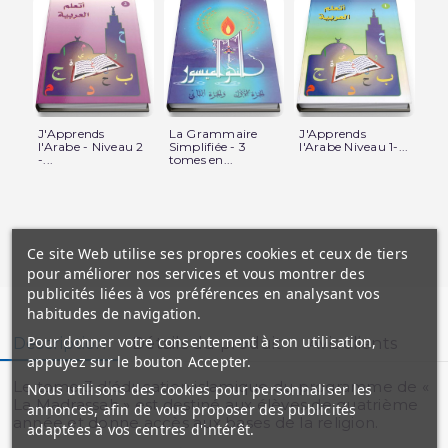
J'Apprends
La Grammaire
J'Apprends
Ed
l'Arabe - Niveau 2
Simplifiée - 3
l'Arabe Niveau 1-...
Isl
-...
tomes en...
L'é
Ce site Web utilise ses propres cookies et ceux de tiers
pour améliorer nos services et vous montrer des
publicités liées à vos préférences en analysant vos
habitudes de navigation.
Pour donner votre consentement à son utilisation,
Description
Détails du produit
Avis clients
appuyez sur le bouton Accepter.
Le tome 3 d’éducation islamique du programme de «
Nous utilisons des cookies pour personnaliser les
La Madrassah » est destiné aux élèves de quatrième
annonces, afin de vous proposer des publicités
année et donne accès aux bases de la religion.
adaptées à vos centres d'intérêt.