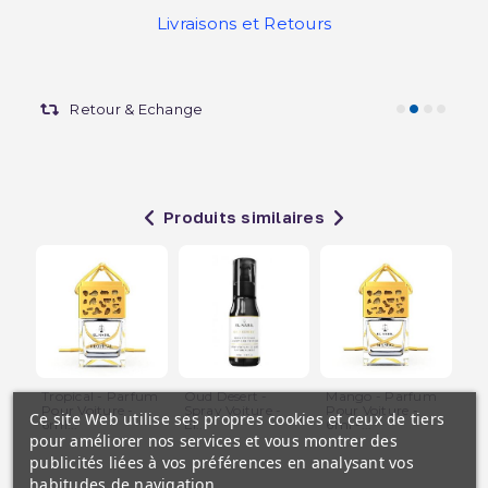
Livraisons et Retours
Retour & Echange
Produits similaires
Tropical - Parfum
Oud Desert -
Mango - Parfum
Mu
Pour Voiture -
Spray Voiture -
Pour Voiture -
Pa
Ce site Web utilise ses propres cookies et ceux de tiers
6ml...
El...
6ml -...
Voi
pour améliorer nos services et vous montrer des
publicités liées à vos préférences en analysant vos
habitudes de navigation.