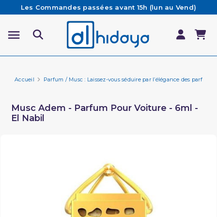
Les Commandes passées avant 15h (lun au Vend)
sont préparées et expédiées le jour même
Besoin d'aide ? Retrouvez notre FAQ
Livraison offerte à partir de 65€ d'achat*
Accueil
Parfum / Musc : Laissez-vous séduire par l’élégance des parfums 
Musc Adem - Parfum Pour Voiture - 6ml -
El Nabil