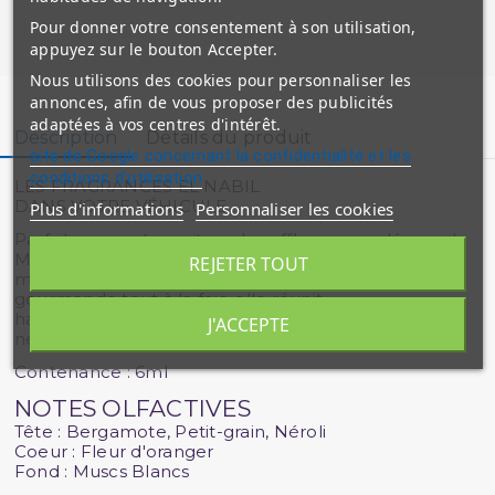
Pour donner votre consentement à son utilisation,
appuyez sur le bouton Accepter.
Nous utilisons des cookies pour personnaliser les
annonces, afin de vous proposer des publicités
adaptées à vos centres d'intérêt.
Description
Détails du produit
site de Google concernant la confidentialité et les
conditions d'utilisation
LES FRAGRANCES EL NABIL
DANS VOTRE VÉHICULE
Plus d'informations
Personnaliser les cookies
Parfait pour votre voiture, les effluves que dégage le
Musc Adem offrent une sensation de fraîcheur et de
REJETER TOUT
modernité incomparable : fragrance fruitée et
gourmande tout à la fois, elle réunit
harmonieusement des notes de bergamote, de
J'ACCEPTE
néroli, de petit-grain et de fleur d'oranger.
Contenance : 6ml
NOTES OLFACTIVES
Tête : Bergamote, Petit-grain, Néroli
Coeur : Fleur d'oranger
Fond : Muscs Blancs