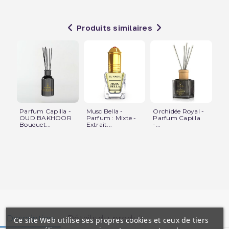
Produits similaires
Parfum Capilla -
Musc Bella -
Orchidée Royal -
Mu
OUD BAKHOOR
Parfum : Mixte -
Parfum Capilla
Ro
Bouquet...
Extrait...
-...
Pa
Description
Détails du produit
Ce site Web utilise ses propres cookies et ceux de tiers