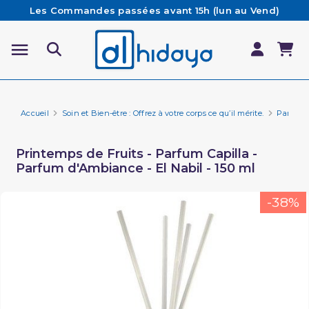
Les Commandes passées avant 15h (lun au Vend)
sont préparées et expédiées le jour même
Besoin d'aide ? Retrouvez notre FAQ
Livraison offerte à partir de 65€ d'achat*
Accueil
Soin et Bien-être : Offrez à votre corps ce qu’il mérite.
Parfum E
Printemps de Fruits - Parfum Capilla -
Parfum d'Ambiance - El Nabil - 150 ml
-38%