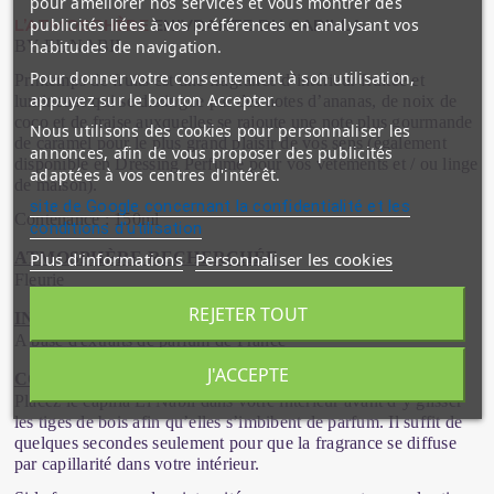
pour améliorer nos services et vous montrer des
publicités liées à vos préférences en analysant vos
L’ATMOSPHÈRE
ENIVRANTE DU CAPILLA
habitudes de navigation.
BY EL NABIL
Pour donner votre consentement à son utilisation,
Printemps de fruits est une fragrance d’intérieur fruitée et
appuyez sur le bouton Accepter.
lumineuse qui se distingue par des notes d’ananas, de noix de
coco et de fraise auxquelles se rajoute une note plus gourmande
Nous utilisons des cookies pour personnaliser les
de caramel pour le plus grand plaisir de vos sens (également
annonces, afin de vous proposer des publicités
disponible en Dressing Perfume pour vos vêtements et / ou linge
adaptées à vos centres d'intérêt.
de maison).
site de Google concernant la confidentialité et les
Contenance : 150ml
conditions d'utilisation
Plus d'informations
Personnaliser les cookies
ATMOSPHÈRE RECHERCHÉE
Fleurie
REJETER TOUT
INGRÉDIENTS
A base d'extraits de parfum de France
J'ACCEPTE
CONSEILS D'UTILISATION
Placez le capilla El Nabil dans votre intérieur avant d’y glisser
les tiges de bois afin qu’elles s’imbibent de parfum. Il suffit de
quelques secondes seulement pour que la fragrance se diffuse
par capillarité dans votre intérieur.